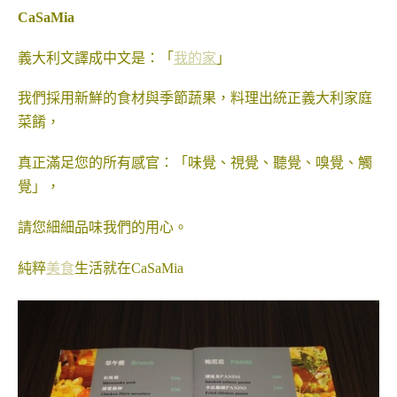
CaSaMia
義大利文譯成中文是：「
我的家
」
我們採用新鮮的食材與季節蔬果，料理出統正義大利家庭
菜餚，
真正滿足您的所有感官：「味覺、視覺、聽覺、嗅覺、觸
覺」，
請您細細品味我們的用心。
純粹
美食
生活就在CaSaMia