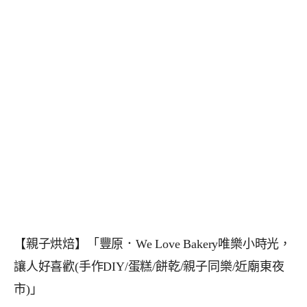
【親子烘焙】「豐原．We Love Bakery唯樂小時光，
讓人好喜歡(手作DIY/蛋糕/餅乾/親子同樂/近廟東夜
市)」