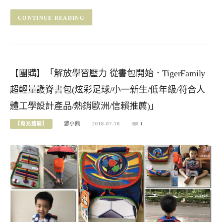
CONTINUE READING
【團購】「解放學習壓力 從書包開始．TigerFamily
超輕量護脊書包(炫彩足球/小一新生/低年級/符合人
體工學設計產品/熱銷歐洲/信賴推薦)」
【育兒體驗】
游小熊
2018-07-16
1