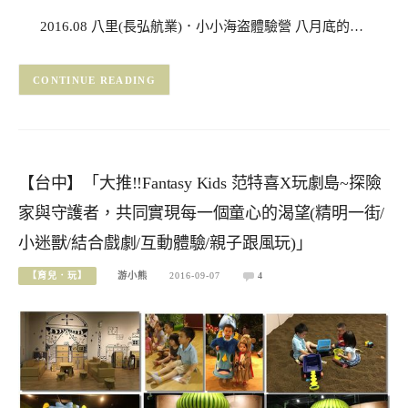
2016.08 八里(長弘航業)．小小海盗體驗營 八月底的…
CONTINUE READING
【台中】「大推!!Fantasy Kids 范特喜X玩劇島~探險
家與守護者，共同實現每一個童心的渴望(精明一街/
小迷獸/結合戲劇/互動體驗/親子跟風玩)」
【育兒．玩】
游小熊
2016-09-07
4