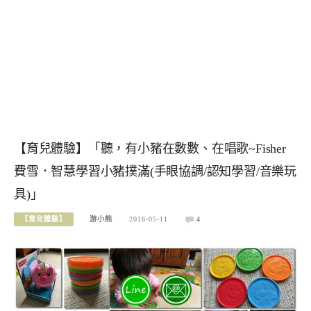
【育兒體驗】「聽，有小豬在數數、在唱歌~Fisher
費雪．智慧學習小豬撲滿(手眼協調/認知學習/音樂玩
具)」
【育兒體驗】
游小熊
2016-05-11
4