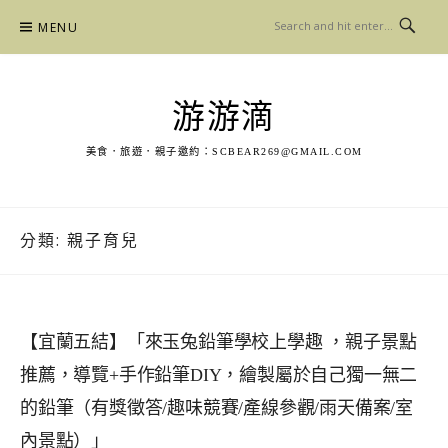
Skip
MENU
to
content
游游滴
美食．旅遊．親子邀約：
SCBEAR269@GMAIL.COM
分類:
親子育兒
【宜蘭五結】「來玉兔鉛筆學校上學趣 ，親子景點
推薦，導覽+手作鉛筆DIY，繪製屬於自己獨一無二
的鉛筆（有獎徵答/趣味競賽/產線參觀/雨天備案/室
內景點）」