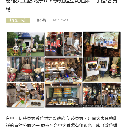
點/觀光工廠/親子DIY/多媒體互動走廊/伴手禮/會員
禮)」
【育兒．玩】
游小熊
2019-09-27
台中．伊莎貝爾數位烘焙體驗館 伊莎貝爾，是間大家耳熟能
詳的喜餅公司之一 原來在台中大雅還有個觀光工廠（數位烘