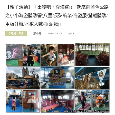
【親子活動】「出發吧，尊海盗!!一起航向藍色公路
之小小海盗體驗營(八里/長弘航業/海盗服/駕船體驗/
甲板升旗/水槍大戰/捉泥鰍)」
【育兒．玩】
游小熊
2016-09-09
4