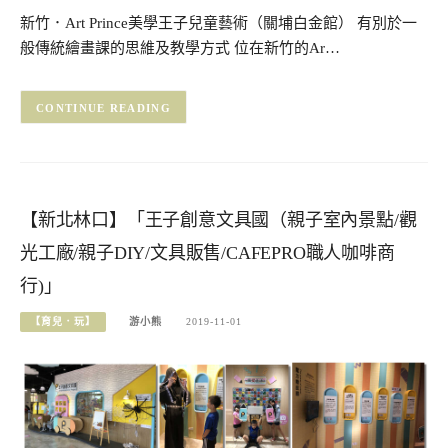
新竹．Art Prince美學王子兒童藝術（關埔白金館） 有別於一
般傳統繪畫課的思維及教學方式 位在新竹的Ar…
CONTINUE READING
【新北林口】「王子創意文具國（親子室內景點/觀
光工廠/親子DIY/文具販售/CAFEPRO職人咖啡商
行)」
【育兒．玩】
游小熊
2019-11-01