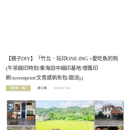
【親子DIY】「竹北．玩印ONE-ING +愛吃魚的狗
(午茶絹印時刻/東海田中絹印基地/懷舊印
刷/screenprint/文青感帆布包/甜派)」
【育兒．玩】
游小熊
2019-07-05