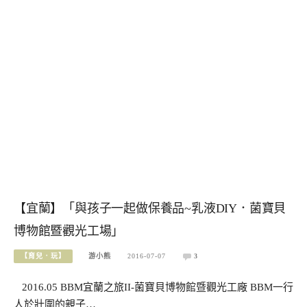
【宜蘭】「與孩子一起做保養品~乳液DIY．菌寶貝
博物館暨觀光工場」
【育兒．玩】
游小熊
2016-07-07
3
2016.05 BBM宜蘭之旅II-菌寶貝博物館暨觀光工廠 BBM一行
人於壯圍的親子…