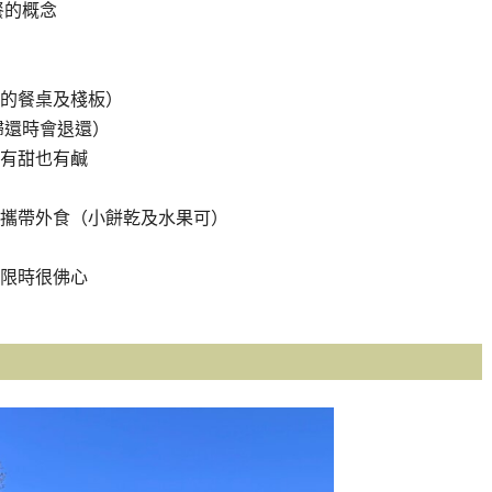
野餐的概念
的餐桌及棧板）
歸還時會退還）
味有甜也有鹹
攜帶外食（小餅乾及水果可）
限時很佛心