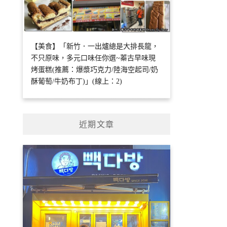
【美食】「新竹．一出爐總是大排長龍，
不只原味，多元口味任你選~蓁古早味現
烤蛋糕(推薦：爆漿巧克力/陸海空起司/奶
酥葡萄/牛奶布丁)」(線上：2)
近期文章