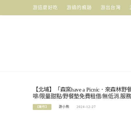
Skip
游這麼好吃
游過的痕跡
游出台灣
to
content
【北埔】「森窯have a Picnic．
啡/限量甜點/野餐墊免費租借/無低消.服
游小熊
2024-12-27
【新竹】