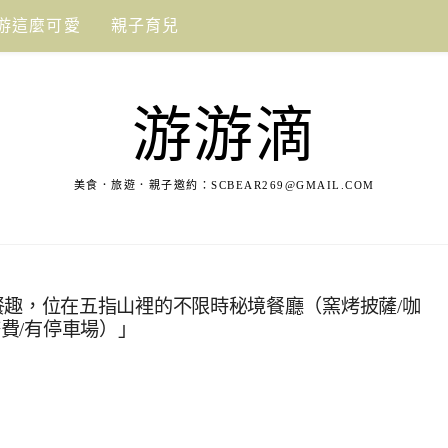
游這麼可愛
親子育兒
游游滴
美食．旅遊．親子邀約：
SCBEAR269@GMAIL.COM
來森林野餐趣，位在五指山裡的不限時秘境餐廳（窯烤披薩/咖
務費/有停車場）」