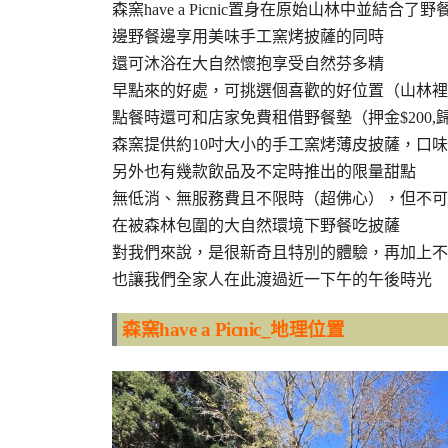
森窯have a Picnic置身在原始山林中並結合了
邊野餐邊享用美味手工窯烤披薩的同時
還可沐浴在大自然懷抱享受自然芬多精
早點來的好處，可挑選個喜歡的好位置（山林裡
點餐時還可和店家免費租借野餐墊（押金$200,
森窯提供約10吋大小的手工窯烤薄皮披薩，口
另外也有幾款飲品及不定時推出的限量甜點
無低消、無服務費且不限時（超佛心），但不可
在被森林包圍的大自然環境下野餐吃披薩
對我們來說，是很新奇且特別的體驗，再加上不
也讓我們全家人在此渡過近一下午的午後時光
森窯have a Picnic_地理位置