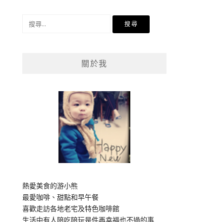
搜
尋
關
鍵
關於我
字:
熱愛美食的游小熊
最愛咖啡、甜點和早午餐
喜歡走訪各地老宅及特色咖啡館
生活中有人陪吃陪玩是件再幸福也不過的事