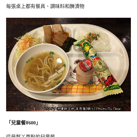
每張桌上都有餐具、調味料和醃漬物
「兒童餐
¥
600」
這是幫丫尊點的兒童餐