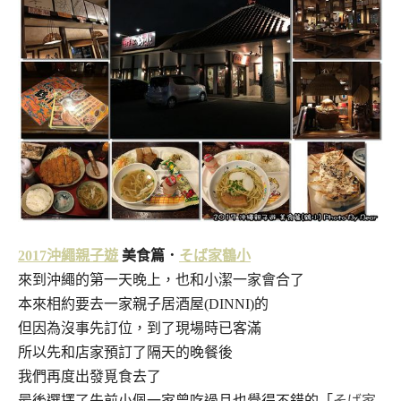
そば家鶴小
2017
沖繩
親子遊
美食篇．
來到沖繩的第一天晚上，也和小潔一家會合了
本來相約要去一家親子居酒屋(DINNI)的
但因為沒事先訂位，到了現場時已客滿
所以先和店家預訂了隔天的晚餐後
我們再度出發覓食去了
そば家
最後選擇了先前小佩一家曾吃過且也覺得不錯的「