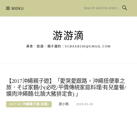
Skip
MENU
to
content
游游滴
美食．旅遊．親子邀約：
SCBEAR269@GMAIL.COM
【2017沖繩親子遊】「愛哭愛跟路，沖繩搭便車之
旅．そば家鶴小(必吃/平價傳統家庭料理/有兒童餐/
爌肉沖繩麵/比臉大豬排定食) 」
2017.02 沖繩親子遊(自駕)
游小熊
2018-05-30