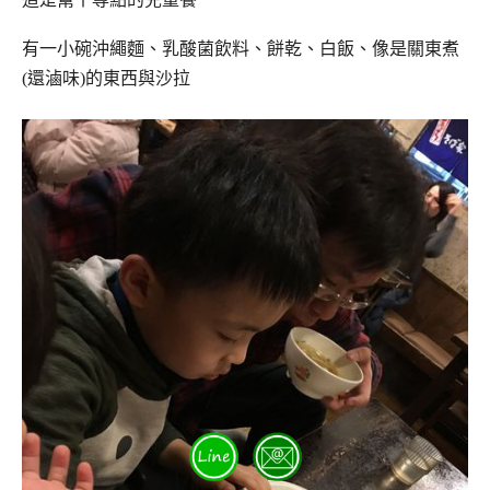
有一小碗沖繩麵、乳酸菌飲料、餅乾、白飯、像是關東煮
(還滷味)的東西與沙拉