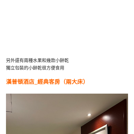
另外還有兩種水果和幾款小餅乾
獨立包裝的小餅乾很方便食用
漢普頓酒店_經典客房（兩大床）