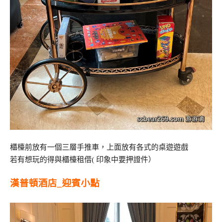
櫃檯前放有一個三層手推車，上面放有各式的桌遊遊戲
若有想玩的得與櫃檯租借( 印象中要押證件）
漢普頓酒店_迎賓小點