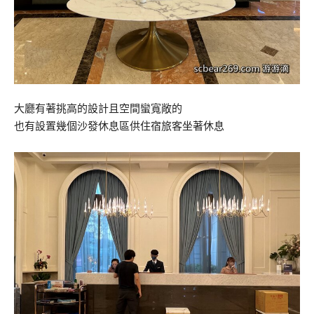
大廳有著挑高的設計且空間蠻寬敞的
也有設置幾個沙發休息區供住宿旅客坐著休息