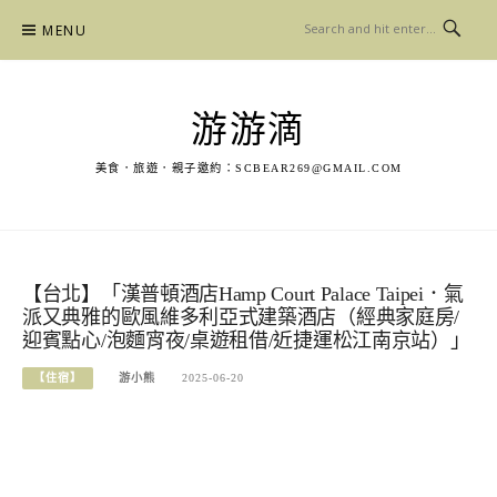
Skip
MENU
to
content
游游滴
美食．旅遊．親子邀約：
SCBEAR269@GMAIL.COM
【台北】「漢普頓酒店Hamp Court Palace Taipei．氣
派又典雅的歐風維多利亞式建築酒店（經典家庭房/
迎賓點心/泡麵宵夜/桌遊租借/近捷運松江南京站）」
【住宿】
游小熊
2025-06-20