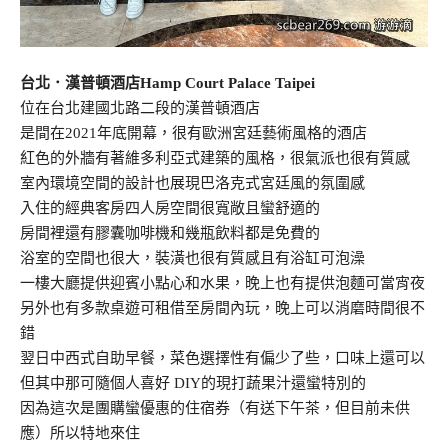
台北．漢普頓酒店Hamp Court Palace Taipei
位在台北建國北路二段的漢普頓酒店
是間在2021年底開幕，很有歐洲宮廷藝術風格的酒店
紅色的外牆有著維多利亞式建築的風格，很氣派也很有質感
室內環境空間的設計也展現巴洛克式宮廷風的氛圍感
入住的經典客房四人房空間很寬敞且蠻舒適的
房間裡還有膠囊咖啡機和幾瓶飲料都是免費的
浴室的空間也很大，裝潢也很有質感且有浴缸可泡澡
一樓大廳提供迎賓小點心和水果，晚上也有提供泡麵可當宵夜
另外也有多款桌遊可租借至房間內玩，晚上可以消磨時間很不
錯
翌日中西式自助早餐，菜色選擇性有偏少了些，口味上還可以
但其中那可隨個人喜好 DIY的現打蔬果汁還蠻特別的
因為這次是團購蠻優惠的住宿券（有送下午茶，但目前未供
應）所以特地來住