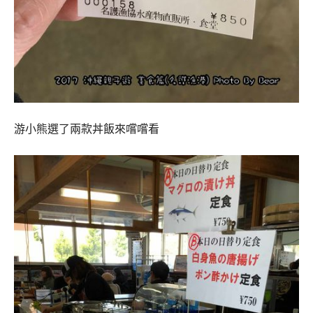
游小熊選了兩款丼飯來嚐嚐看