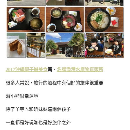
2017
沖繩
親子遊
美食
篇．
名護漁港水產物直販所
很多人常說，旅行的過程中有個好的旅伴很重要
游小熊很幸運地
除了丫尊ㄟ和昕妹妹這兩個孩子
一直都是好玩咖也是好旅伴之外