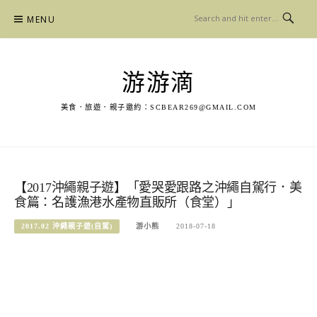
Skip
MENU
to
content
游游滴
美食．旅遊．親子邀約：
SCBEAR269@GMAIL.COM
【2017沖繩親子遊】「愛哭愛跟路之沖繩自駕行．美
食篇：名護漁港水產物直販所（食堂）」
2017.02 沖繩親子遊(自駕)
游小熊
2018-07-18