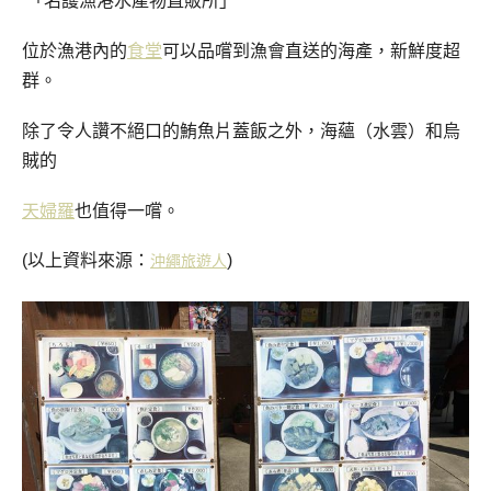
「名護漁港水產物直販所」
位於漁港內的
食堂
可以品嚐到漁會直送的海產，新鮮度超
群。
除了令人讚不絕口的鮪魚片蓋飯之外，海蘊（水雲）和烏
賊的
天婦羅
也值得一嚐。
(以上資料來源：
)
沖繩旅遊人