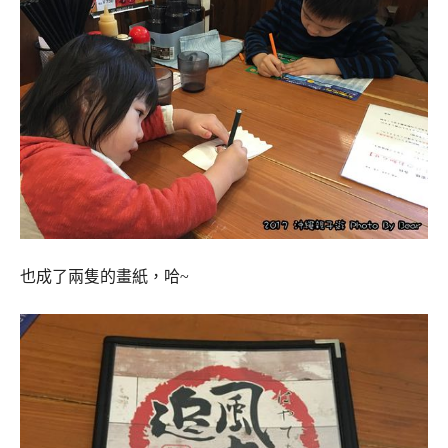
也成了兩隻的畫紙，哈~