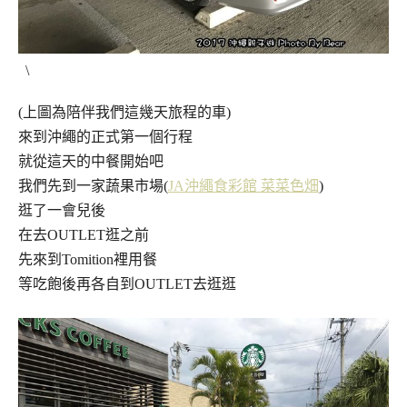
\
(上圖為陪伴我們這幾天旅程的車)
來到沖繩的正式第一個行程
就從這天的中餐開始吧
我們先到一家蔬果市場(
JA沖繩食彩館 菜菜色畑
)
逛了一會兒後
在去OUTLET逛之前
先來到Tomition裡用餐
等吃飽後再各自到OUTLET去逛逛