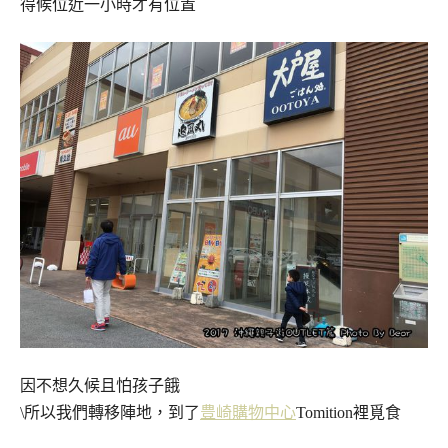
得候位近一小時才有位置
因不想久候且怕孩子餓
\所以我們轉移陣地，到了
豊崎購物中心
Tomition裡覓食