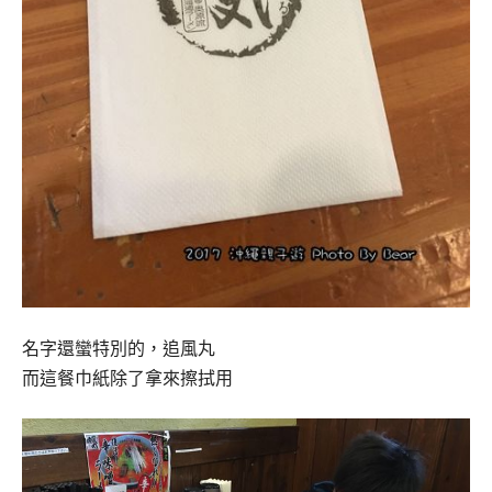
名字還蠻特別的，追風丸
而這餐巾紙除了拿來擦拭用