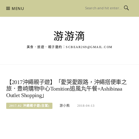
Skip
MENU
to
content
游游滴
美食．旅遊．親子邀約：
SCBEAR269@GMAIL.COM
【2017沖繩親子遊】「愛哭愛跟路，沖繩搭便車之
旅．豊崎購物中心Tomition追風丸午餐+Ashibinaa
Outlet Shopping」
2017.02 沖繩親子遊(自駕)
游小熊
2018-04-13