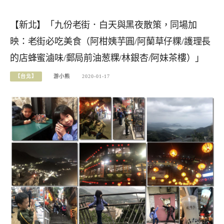
【新北】「九份老街．白天與黑夜散策，同場加
映：老街必吃美食（阿柑姨芋圓/阿蘭草仔粿/護理長
的店蜂蜜滷味/郵局前油葱粿/林銀杏/阿妹茶樓）」
【台北】
游小熊
2020-01-17