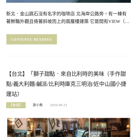
新北．金山跳石沒有名字的咖啡店 北海岸公路旁，有一棟有
著鮮豔外觀且倚著斜坡而上的兩層樓建築 它是間有VIEW（…
CONTINUE READING
【台北】「獅子甜點．來自比利時的美味（手作甜
點/義大利麵/鹹派/比利時庫克三明治/近中山國小捷
運站）
【台北】
游小熊
2020-09-22