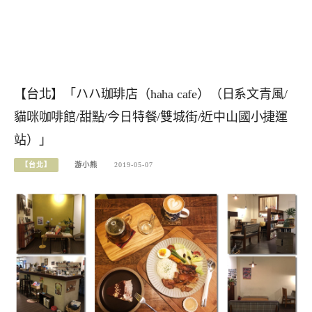
【台北】「ハハ珈琲店（haha cafe）（日系文青風/
貓咪咖啡館/甜點/今日特餐/雙城街/近中山國小捷運
站）」
【台北】
游小熊
2019-05-07