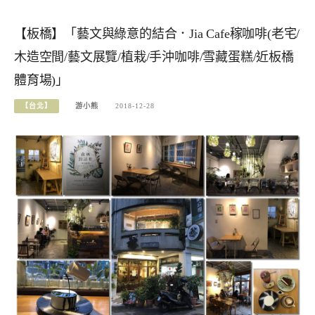
【板橋】「藝文與綠意的結合．Jia Cafe稼咖啡(老宅/
木造空間/藝文展覽/植栽/手沖咖啡/雪藏蛋糕/近板橋
體育場)」
【台北】
游小熊
2018-12-28