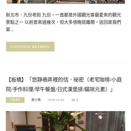
新北市．九份老街 九份，一直都是外國觀光客最愛來的觀光
景點之一 以前曾來過幾次，但大多傍晚就離開，這回是我們
第…
CONTINUE READING
【板橋】「悠靜巷弄裡的恬．祕密（老宅咖啡/小庭
院/手作料理/早午餐盤/日式漢堡排/貓咪元素）」
【台北】
游小熊
2019-12-05
2