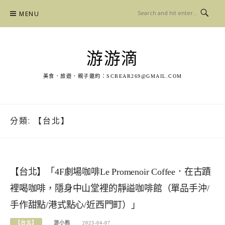
Skip
MENU
to
content
游游滴
美食．旅遊．親子邀約：
SCBEAR269@GMAIL.COM
分類:
【台北】
【台北】「4F劇場咖啡Le Promenoir Coffee．在古蹟
裡喝咖啡，隱身中山堂裡的靜謚咖啡館（單品手沖/
手作甜點/港式點心/近西門町）」
【台北】
游小熊
2023-04-07