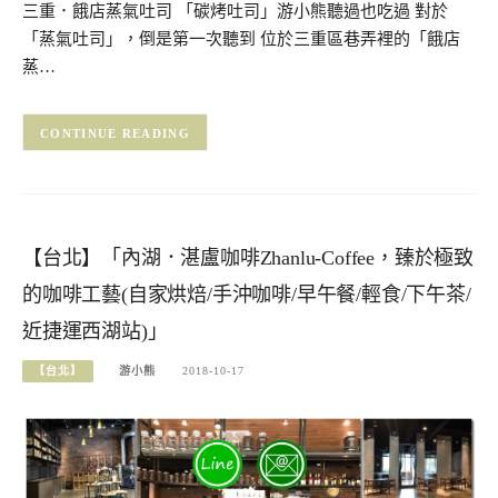
三重．餓店蒸氣吐司 「碳烤吐司」游小熊聽過也吃過 對於
「蒸氣吐司」，倒是第一次聽到 位於三重區巷弄裡的「餓店
蒸…
CONTINUE READING
【台北】「內湖．湛盧咖啡Zhanlu-Coffee，臻於極致
的咖啡工藝(自家烘焙/手沖咖啡/早午餐/輕食/下午茶/
近捷運西湖站)」
【台北】
游小熊
2018-10-17