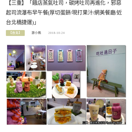
【三重】「餓店蒸氣吐司，碳烤吐司再進化，邪惡
起司流瀑布早午餐(厚切蛋餅/現打果汁/網美餐廳/近
台北橋捷運)」
【台北】
游小熊
2018-10-24