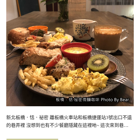
新北板橋．恬．祕密 離板橋火車站和板橋捷運站3號出口不遠
的巷弄裡 沒想到也有不少餐廳隱藏在這裡吔~ 這次來到巷…