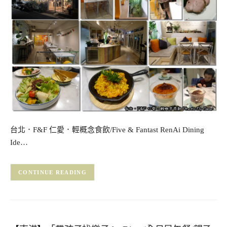
台北．F&F 仁愛．輕概念食飲/Five & Fantast RenAi Dining
Ide…
CONTINUE READING