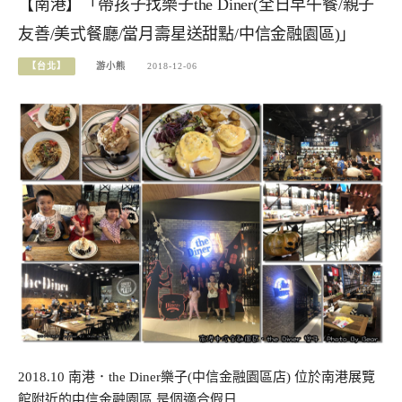
【南港】「帶孩子找樂子the Diner(全日早午餐/親子
友善/美式餐廳/當月壽星送甜點/中信金融園區)」
【台北】
游小熊
2018-12-06
2018.10 南港．the Diner樂子(中信金融園區店) 位於南港展覽
館附近的中信金融園區 是個適合假日…