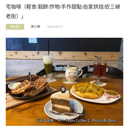
宅咖啡（輕食/鬆餅/炸物/手作甜點/自家烘焙/近三峽
老街）」
【台北】
游小熊
2023-02-17