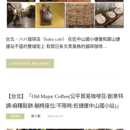
台北．ハハ珈琲店（haha cafe） 在近中山國小捷運和圓山捷
運站不遠的雙城街上 有間日系文青風格的貓咪咖啡…
CONTINUE READING
【台北】「Old Major Coffee(公平貿易咖啡豆/創意特
調/麻糬鬆餅/躺椅座位/不限時/近捷運中山國小站)」
【台北】
游小熊
2019-01-07