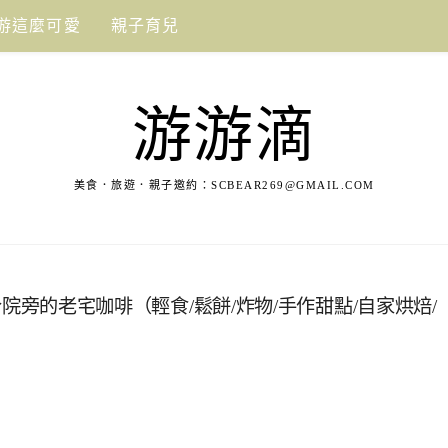
游這麼可愛
親子育兒
游游滴
美食．旅遊．親子邀約：
SCBEAR269@GMAIL.COM
三合院旁的老宅咖啡（輕食/鬆餅/炸物/手作甜點/自家烘焙/