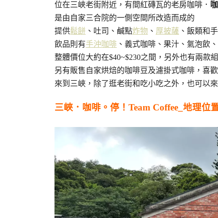
位在三峽老街附近，有間紅磚瓦的老房咖啡．
咖
是由自家三合院的一側空間所改造而成的
提供
鬆餅
、吐司、鹹點
炸物
、
厚披薩
、飯類和手
飲品則有
手沖咖啡
、義式咖啡、果汁、氣泡飲、
整體價位大約在$40~$230之間，另外也有兩款
另有販售自家烘焙的咖啡豆及濾掛式咖啡，喜歡
來到三峽，除了逛老街和吃小吃之外，也可以來
三峽．咖啡。停！Team Coffee_地理位