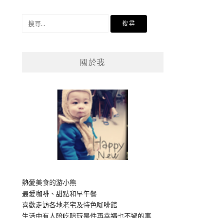
搜
尋
關
鍵
關於我
字:
熱愛美食的游小熊
最愛咖啡、甜點和早午餐
喜歡走訪各地老宅及特色咖啡館
生活中有人陪吃陪玩是件再幸福也不過的事