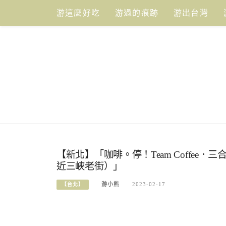
Skip
游這麼好吃
游過的痕跡
游出台灣
to
content
【新北】「咖啡。停！Team Coffee．
近三峽老街）」
游小熊
2023-02-17
【台北】