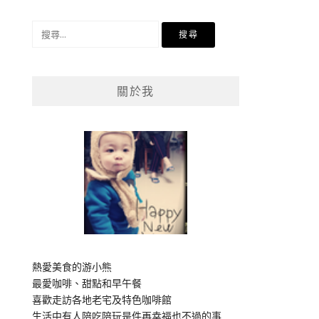
搜
尋
關
鍵
關於我
字:
熱愛美食的游小熊
最愛咖啡、甜點和早午餐
喜歡走訪各地老宅及特色咖啡館
生活中有人陪吃陪玩是件再幸福也不過的事