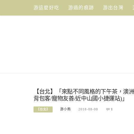
Skip
游這麼好吃
游過的痕跡
游出台灣
to
content
【台北】「來點不同風格的下午茶，澳洲主題風特
背包客/寵物友善/近中山國小捷運站)」
游小熊
2018-08-08
1
【台北】