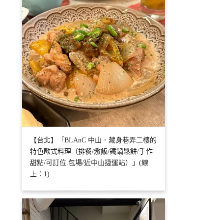
【台北】「BLAnC 中山．藏身巷弄二樓的
特色歐式料理（排餐/燉飯/鐵鍋鬆餅/手作
甜點/可訂位.包場/近中山捷運站）」(線
上：1)