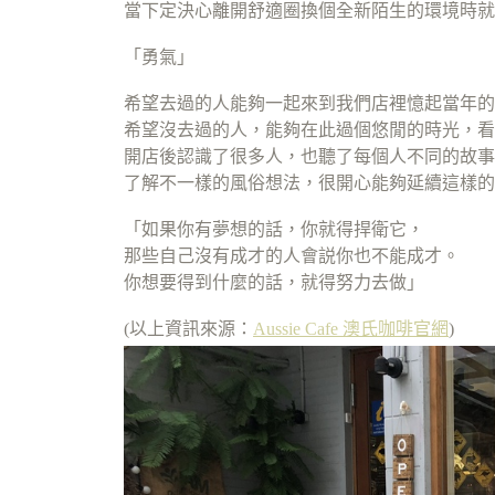
當下定決心離開舒適圈換個全新陌生的環境時就
「勇氣」
希望去過的人能夠一起來到我們店裡憶起當年的
希望沒去過的人，能夠在此過個悠閒的時光，看
開店後認識了很多人，也聽了每個人不同的故事
了解不一樣的風俗想法，很開心能夠延續這樣的
「如果你有夢想的話，你就得捍衛它，
那些自己沒有成才的人會説你也不能成才。
你想要得到什麼的話，就得努力去做」
(以上資訊來源：
Aussie Cafe 澳氏咖啡官網
)