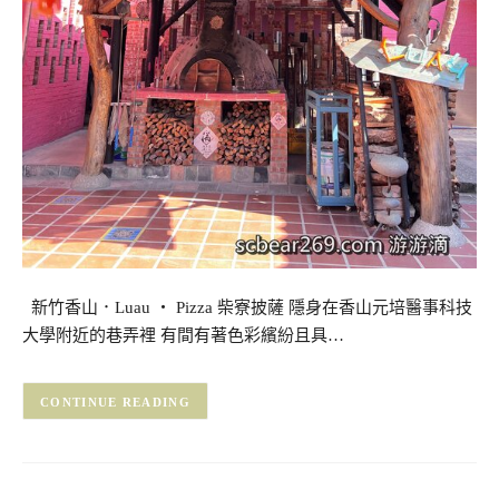
新竹香山．Luau ・ Pizza 柴寮披薩 隱身在香山元培醫事科技
大學附近的巷弄裡 有間有著色彩繽紛且具…
CONTINUE READING