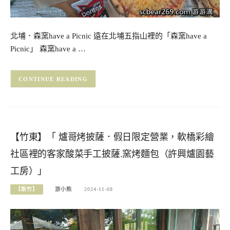
北埔．森窯have a Picnic 遠在北埔五指山裡的「森窯have a
Picnic」 森窯have a …
CONTINUE READING
【竹東】「 爐哥烤披薩．假日限定營業，軟橋彩繪
社區裡的客家酸菜手工披薩.窯烤麵包（許興爐園藝
工房）」
【新竹】
游小熊
2024-11-08