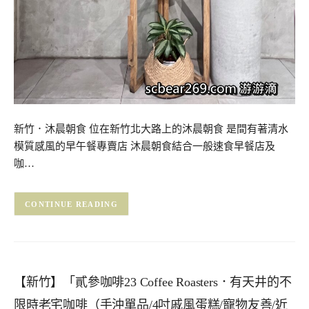
新竹．沐晨朝食 位在新竹北大路上的沐晨朝食 是間有著清水
模質感風的早午餐專賣店 沐晨朝食結合一般速食早餐店及
咖…
CONTINUE READING
【新竹】「貳參咖啡23 Coffee Roasters．有天井的不
限時老宅咖啡（手沖單品/4吋戚風蛋糕/寵物友善/近