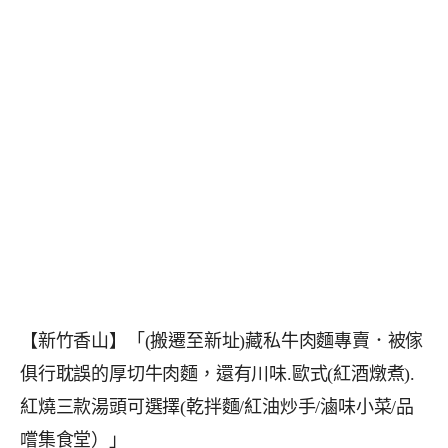
【新竹香山】「(搬遷至新址)藏私牛肉麵專賣．被傢
俱行耽誤的厚切牛肉麵，還有川味.歐式(紅酒燉煮).
紅燒三款湯頭可選擇(乾拌麵/紅油炒手/滷味小菜/品
嚐集食堂）」