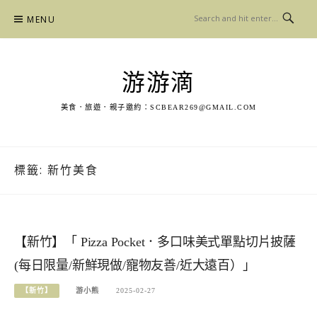
Skip
MENU
to
content
游游滴
美食．旅遊．親子邀約：
SCBEAR269@GMAIL.COM
標籤:
新竹美食
【新竹】「 Pizza Pocket．多口味美式單點切片披薩
(每日限量/新鮮現做/寵物友善/近大遠百）」
【新竹】
游小熊
2025-02-27