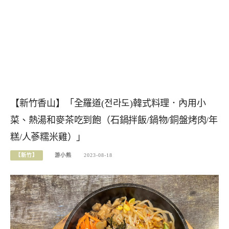
【新竹香山】「全羅道(전라도)韓式料理．內用小
菜、熱湯和麥茶吃到飽（石鍋拌飯/鍋物/銅盤烤肉/年
糕/人蔘糯米雞）」
【新竹】
游小熊
2023-08-18