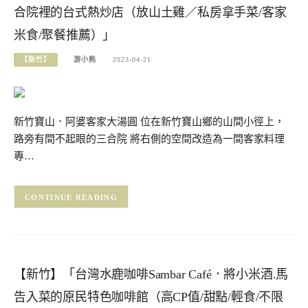
合院裡的台式熱炒店（放山土雞／私房拿手菜/客家
米食/聚餐推薦）」
【新竹】
游小熊
2023-04-21
新竹寶山．阿婆客家大湯圓 位在新竹寶山鄉的山間小徑上，
路旁有間不起眼的三合院 將右側的空間改造為一間客家料理
專…
CONTINUE READING
【新竹】「台灣水鹿咖啡Sambar Café．將小米酒.馬
告入菜的原民特色咖啡館（高CP值/甜點/輕食/不限