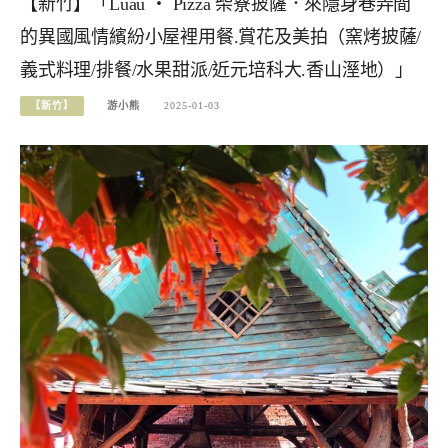
【新竹】「Luau ・ Pizza 柴寮披薩．來隱身巷弄間
的異國風情繽紛小屋裡用餐.賞花及美拍（窯烤披薩/
義式料理/排餐/水果甜派/近元培科大.香山溼地）」
【新竹】
游小熊
2025-01-03