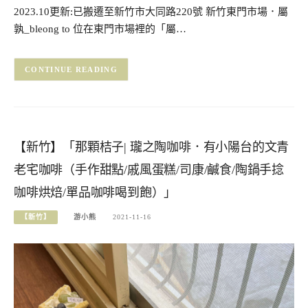
2023.10更新:已搬遷至新竹市大同路220號 新竹東門市場．屬
孰_bleong to 位在東門市場裡的「屬…
CONTINUE READING
【新竹】「那顆桔子| 瓏之陶咖啡．有小陽台的文青
老宅咖啡（手作甜點/戚風蛋糕/司康/鹹食/陶鍋手捻
咖啡烘焙/單品咖啡喝到飽）」
【新竹】
游小熊
2021-11-16