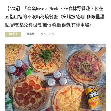
【北埔】「森窯have a Picnic．來森林野餐趣，位在
五指山裡的不限時秘境餐廳（窯烤披薩/咖啡/限量甜
點/野餐墊免費租借/無低消.服務費/有停車場）」
【新竹】
游小熊
2024-12-27