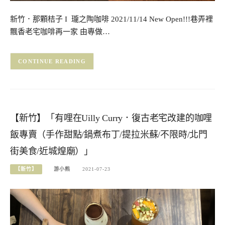
新竹．那顆桔子 I 瓏之陶咖啡 2021/11/14 New Open!!!巷弄裡
飄香老宅咖啡再一家 由專做…
CONTINUE READING
【新竹】「有哩在Uilly Curry．復古老宅改建的咖哩
飯專賣（手作甜點/鍋煮布丁/提拉米蘇/不限時/北門
街美食/近城煌廟）」
【新竹】
游小熊
2021-07-23