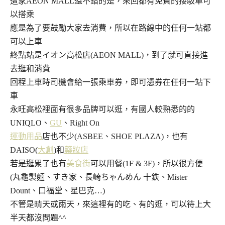
這家AEON MALL還不錯的是，來回都有免費的接駁車可
以搭乘
應是為了要鼓勵大家去消費，所以在路線中的任何一站都
可以上車
終點站是イオン高松店(AEON MALL)，到了就可直接進
去逛和消費
回程上車時司機會給一張乘車券，即可憑券在任何一站下
車
永旺高松裡面有很多品牌可以逛，有國人較熟悉的的
UNIQLO、
GU
、Right On
運動用品
店也不少(ASBEE、SHOE PLAZA)，也有
DAISO(
大創
)和
藥妝店
若是逛累了也有
美食街
可以用餐(1F & 3F)，所以很方便
(丸龜製麵、すき家、長崎ちゃんめん 十鉄、Mister
Dount、口福堂、星巴克…)
不管是晴天或雨天，來這裡有的吃、有的逛，可以待上大
半天都沒問題^^