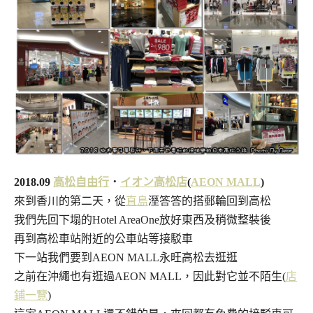
2018.09
高松自由行
．
イオン高松店
(
AEON MALL
)
來到香川的第二天，從
直島
溼答答的搭郵輪回到高松
我們先回下塌的Hotel AreaOne放好東西及稍微整裝後
再到高松車站附近的公車站等接駁車
下一站我們要到AEON MALL永旺高松去逛逛
之前在沖繩也有逛過AEON MALL，因此對它並不陌生(
店
鋪一覽
)