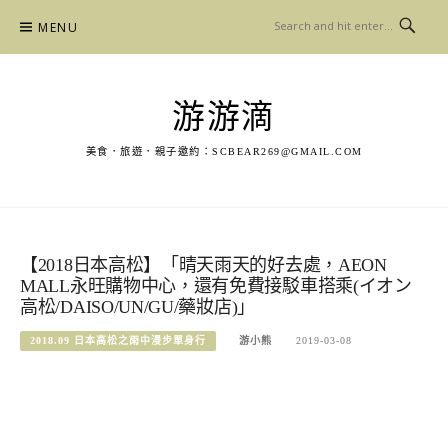
Skip
MENU
to
content
游游滴
美食．旅遊．親子邀約：
SCBEAR269@GMAIL.COM
【2018日本高松】「晴天雨天的好去處，AEON
MALL永旺購物中心，還有免費接駁車搭乘(イオン
高松/DAISO/UN/GU/藥妝店)」
2018.09 日本高松之雨中漫步單身行
游小熊
2019-03-08