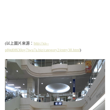
(以上圖片來源：
http://xn--
p8jtd0f630oy7iwu7a.biz/category2/entry38.html
)