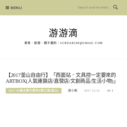
Skip
MENU
to
content
游游滴
美食．旅遊．親子邀約：
SCBEAR269@GMAIL.COM
【2017釜山自由行】「西面站．文具控一定要來的
ARTBOX(人氣連鎖店/直營店/文創商品/生活小物)」
2017.09拋夫棄子要吃B群之旅(釜山)
游小熊
2017-12-21
1