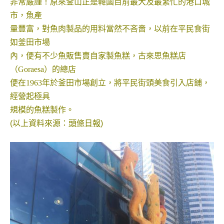
非常嚴謹！原來釜山正是韓國目前最大及最繁忙的港口城
市，
魚產
量豐富，對魚肉製品的用料當然不吝嗇，以前在平民食街
如
釜田市場
內，便有不少魚販售賣自家製魚糕，古來思魚糕店
（Goraesa）的總店
便在1963年於釜田市場創立，將平民街頭美食引入店鋪，
經營起極具
規模的魚糕製作。
(以上資料來源：
頭條日報
)