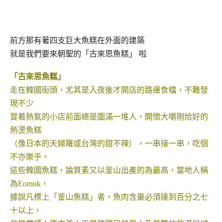
前方那有著四支巨大魚糕在外面的建築
就是我們要來朝聖的「古來思魚糕」 啦
「
古來思魚糕」
走在韓國街頭，尤其是入夜後才開店的路邊食檔，不難發
現
不少
冒着熱氣的小店前面總是圍滿一堆人，開懷大嚼剛烚好
的
熱燙魚糕
（像日本的天婦羅或台灣的甜不辣），一串接一
串，吃個
不亦樂乎。
這些韓國魚糕，論質素又以釜山出產的為最高，當地人稱
為Eomuk，
據說凡標上「釜山魚糕」者，魚肉含量必須達到百分之七
十以上，