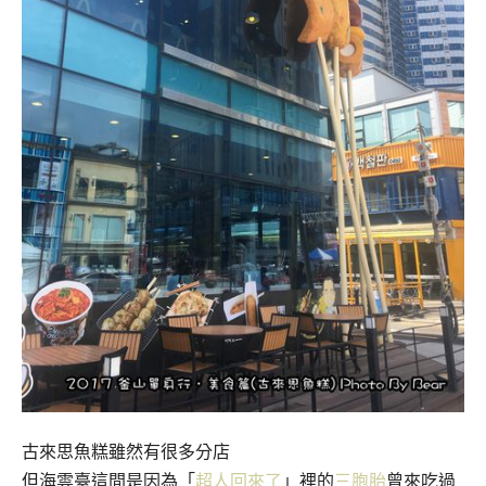
古來思魚糕雖然有很多分店
但海雲臺這間是因為「
超人回來了
」裡的
三胞胎
曾來吃過