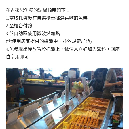
在古來思魚糕的點餐順序如下：
1.拿取托盤後在自選櫃台挑選喜歡的魚糕
2.至櫃台付錢
3.於自助區使用微波爐加熱
(需使用店家提供的磁盤中，並依規定加熱)
4.魚糕取出後放置於托盤上，依個人喜好加入醬料，回座
位享用即可