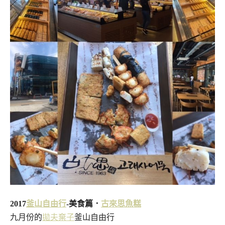
2
017
釜山自由行
-美食篇．
古來思魚糕
九月份的
拋夫棄子
釜山自由行