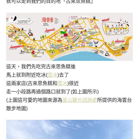
就可以走到我們的目的地「古來思魚糕」
這天，我們先吃完古來思魚糕後
馬上就到附近吃冰(
雪冰
)去了
這兩家店(古來思魚糕和
雪冰
)很近
走一小段路再過個路口就到了(如上圖所示)
(上圖這可愛的地圖來源為
釜山觀光諮詢處
所提供的海雲台
散步地圖)