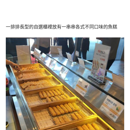
一排排長型的自選櫃裡放有一串串各式不同口味的魚糕