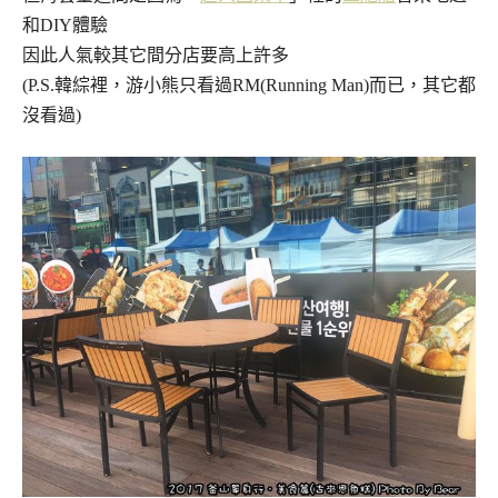
和DIY體驗
因此人氣較其它間分店要高上許多
(P.S.韓綜裡，游小熊只看過RM(Running Man)而已，其它都
沒看過)