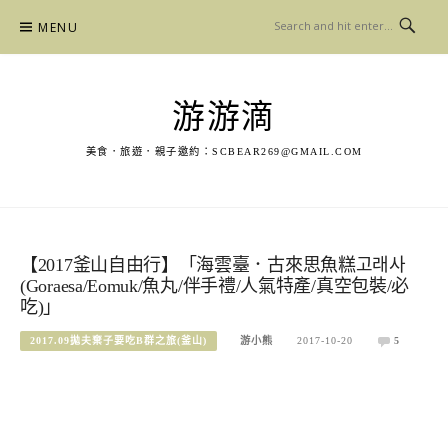
Skip
MENU
to
content
游游滴
美食．旅遊．親子邀約：
SCBEAR269@GMAIL.COM
【2017釜山自由行】「海雲臺．古來思魚糕고래사
(Goraesa/Eomuk/魚丸/伴手禮/人氣特產/真空包裝/必
吃)」
2017.09拋夫棄子要吃B群之旅(釜山)
游小熊
2017-10-20
5