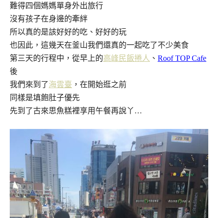
難得四個媽媽單身外出旅行
沒有孩子在身邊的牽絆
所以真的是該好好的吃、好好的玩
也因此，這幾天在釜山我們還真的一起吃了不少美食
第三天的行程中，從早上的
高峰民飯捲人
、
Roof TOP Cafe
後
我們來到了
海雲臺
，在開始逛之前
同樣是填飽肚子優先
先到了古來思魚糕裡享用午餐再說丫…