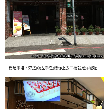
一樓是米塔，旁邊的(左手邊)樓梯上去二樓就是洋城啦~