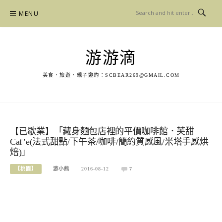
Skip
MENU
to
content
游游滴
美食．旅遊．親子邀約：
SCBEAR269@GMAIL.COM
【已歇業】「藏身麵包店裡的平價咖啡館．芙甜
Caf’e(法式甜點/下午茶/咖啡/簡約質感風/米塔手感烘
焙)」
【桃園】
游小熊
2016-08-12
7