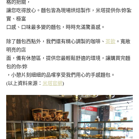
格的把關，
讓您吃得放心。麵包皆為現場烘焙製作，米塔提供你/妳紮
實、極富
口感、口味最多變的麵包，時時充滿驚喜感。
除了麵包西點外，我們還有精心調製的咖啡、
茶飲
。寬敞
明亮的店
面，備有休憩區，提供您最輕鬆舒適的環境，讓購買完麵
包的你/妳
，小憩片刻細細的品嚐享受我們用心的手感麵包。
(以上資料來源：
米塔官網
)