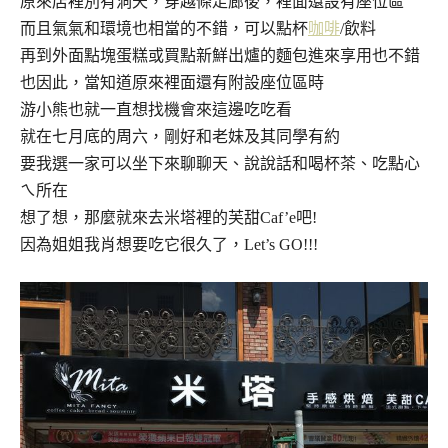
原來店裡別有洞天，穿越條走廊後，裡面還設有座位區
而且氣氣和環境也相當的不錯，可以點杯
咖啡
/飲料
再到外面點塊蛋糕或買點新鮮出爐的麵包進來享用也不錯
也因此，當知道原來裡面還有附設座位區時
游小熊也就一直想找機會來這邊吃吃看
就在七月底的周六，剛好和老妹及其同學有約
要我選一家可以坐下來聊聊天、說說話和喝杯茶、吃點心
ㄟ所在
想了想，那麼就來去米塔裡的芙甜Caf’e吧!
因為姐姐我肖想要吃它很久了，Let’s GO!!!