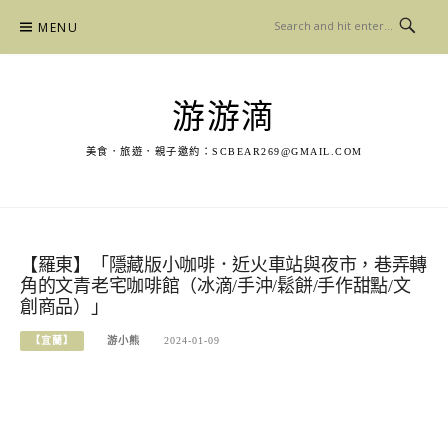
Skip
MENU
to
content
游游滴
美食．旅遊．親子邀約：
SCBEAR269@GMAIL.COM
【羅東】「隱藏版小咖啡．近火車站與夜市，巷弄轉
角的文青老宅咖啡館（冰滴/手沖/鬆餅/手作甜點/文
創商品）」
【宜蘭】
游小熊
2024-01-09