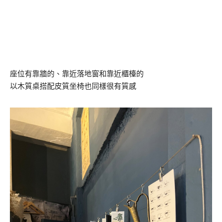
座位有靠牆的、靠近落地窗和靠近櫃檯的
以木質桌搭配皮質坐椅也同樣很有質感