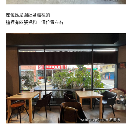
座位區是圍繞著櫃檯的
這裡有四張桌和十個位置左右