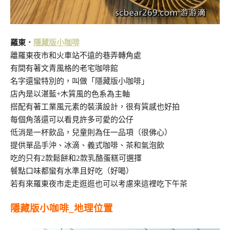
羅東．
隱藏版小咖啡
離羅東夜市和火車站不遠的巷弄轉角處
有間有著文青風格的老宅咖啡館
名字還蠻特別的，叫做「隱藏版小咖啡」
店內是以湛藍+木質風的色系為主軸
搭配有著工業風元素的裝潢設計，很有質感也好拍
每個角落還可以看見許多可愛的公仔
低消是一杯飲品，兒童則為任一品項（很佛心）
提供單品手沖、冰滴、義式咖啡、茶和氣泡飲
吃的只有2款鬆餅和2款乳酪蛋糕可選擇
餐點口味都蠻有水準且好吃（好喝）
若有來羅東夜市走走逛逛也可以考慮來這裡吃下午茶
隱藏版小咖啡_地理位置