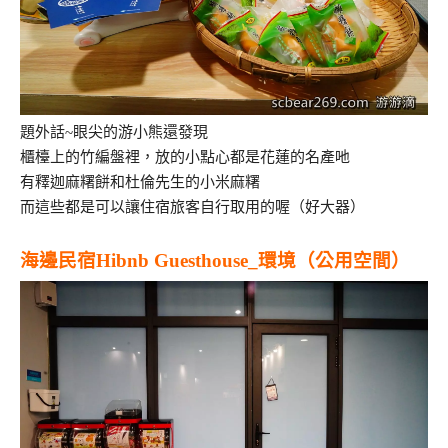
題外話~眼尖的游小熊還發現
櫃檯上的竹編盤裡，放的小點心都是花蓮的名產吔
有釋迦麻糬餅和杜倫先生的小米麻糬
而這些都是可以讓住宿旅客自行取用的喔（好大器）
海邊民宿Hibnb Guesthouse_環境（公用空間）