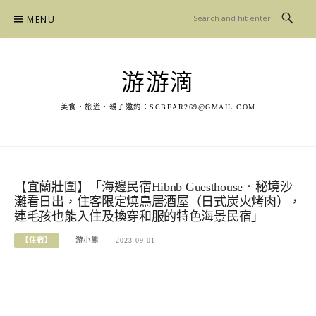
Skip
MENU
to
content
游游滴
美食．旅遊．親子邀約：
SCBEAR269@GMAIL.COM
【宜蘭壯圍】「海邊民宿Hibnb Guesthouse．秘境沙
灘看日出，住客限定燒鳥居酒屋（日式炭火烤肉），
連毛孩也能入住及換穿和服的特色海景民宿」
【住宿】
游小熊
2023-09-01