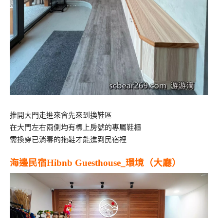
推開大門走進來會先來到換鞋區
在大門左右兩側均有標上房號的專屬鞋櫃
需換穿已消毒的拖鞋才能進到民宿裡
海邊民宿Hibnb Guesthouse_環境（大廳）