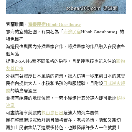
宜蘭壯圍．
海邊民宿Hibnb Guesthouse
靠海的宜蘭壯圍，有間名為「
海邊民宿
Hibnb Guesthouse」的
特色民宿
海邊民宿與國內外插畫家合作，將插畫家的作品融入在民宿各
個角落
提供2-6人共5種不同風格的房型，且是連毛孩也能入住的
寵物
友善民宿
外觀有著濃厚日本風情的造景，讓人彷彿一秒來到日本的感覺
民宿內提供大人、小孩和毛孩的和服體驗，且附設
日式炭火燒
肉
的燒鳥居酒屋
並擁有絕佳的地理位置，一旁小徑步行五分鐘內即可抵達
秘境
沙灘
可盡情獨享美麗的
龜山島日出
及迷人的海岸風情
民宿整體環境寬敞舒適且價格實在、老板熱情、隨和又親切
再加上民宿集結了這麼多特色，也難怪讓許多人一住就愛上