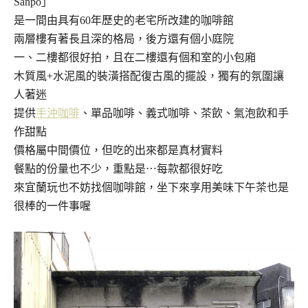
Sanpo」
是一間由具有60年歷史的老宅所改建的咖啡館
兩層樓有著長且深的格局，後方還有個小庭院
一、二樓都很好拍，且在二樓還有個和室的小包廂
木質風+水泥風的裝潢搭配復古風的擺設，獨有的氛圍讓
人著迷
提供
手沖咖啡
、單品咖啡、義式咖啡、茶飲、氣泡飲和手
作甜點
價格屬中間價位，但吃的出來都是真材實料
餐點的份量也不少，重點是⋯每款都很好吃
來宜蘭玩也不妨找個咖啡館，坐下來享用美味下午茶也是
很棒的一件事喔