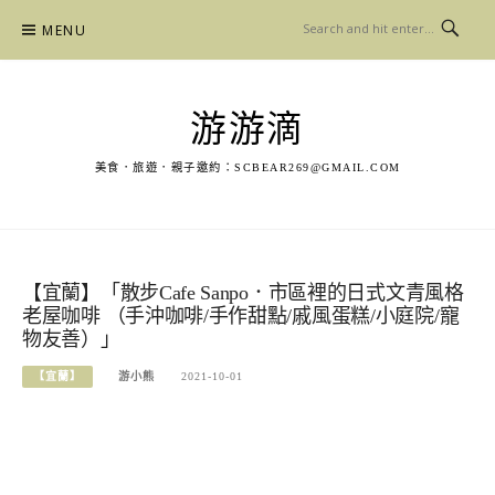
Skip
MENU
to
content
游游滴
美食．旅遊．親子邀約：
SCBEAR269@GMAIL.COM
【宜蘭】「散步Cafe Sanpo．市區裡的日式文青風格
老屋咖啡 （手沖咖啡/手作甜點/戚風蛋糕/小庭院/寵
物友善）」
【宜蘭】
游小熊
2021-10-01