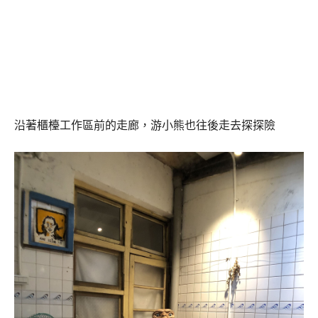
沿著櫃檯工作區前的走廊，游小熊也往後走去探探險