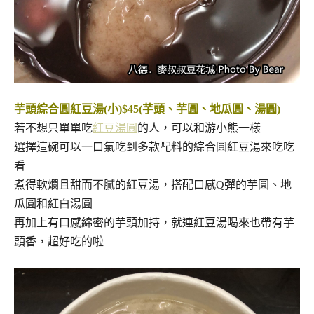
芋頭綜合圓紅豆湯(小)$45(芋頭、芋圓、地瓜圓、湯圓)
若不想只單單吃
紅豆湯圓
的人，可以和游小熊一樣
選擇這碗可以一口氣吃到多款配料的綜合圓紅豆湯來吃吃
看
煮得軟爛且甜而不膩的紅豆湯，搭配口感Q彈的芋圓、地
瓜圓和紅白湯圓
再加上有口感綿密的芋頭加持，就連紅豆湯喝來也帶有芋
頭香，超好吃的啦