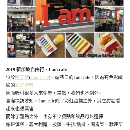
2019 新加坡自由行．I am cafe
位於
哈芝巷
(
Haji Lane
)一端巷口的I am cafe，因為有色彩繽
紛的
彩虹蛋糕
因而吸引很多人來朝聖，當然，我們也不例外~
實際探訪才知，I am cafe除了彩虹蛋糕之外，其它甜點看
起來也很厲害
而除了甜點之外，也有不少餐點和飲品可以選擇
像是漢堡、義大利麵、披薩、牛排/肋排、開胃菜，就連早