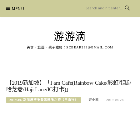
Skip
MENU
to
content
游游滴
美食．旅遊．親子邀約：
SCBEAR269@GMAIL.COM
【2019新加坡】「I am Cafe(Rainbow Cake/彩虹蛋糕/
哈芝巷/Haji Lane/IG打卡)」
2019.06 新加坡瘦身暨黑嚕嚕之旅（自由行）
游小熊
2019-08-28