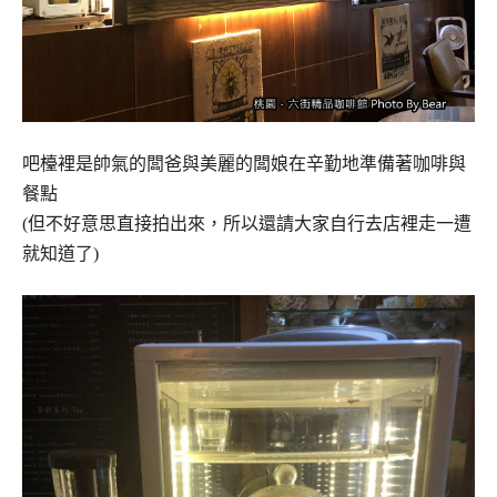
吧檯裡是帥氣的闆爸與美麗的闆娘在辛勤地準備著咖啡與
餐點
(但不好意思直接拍出來，所以還請大家自行去店裡走一遭
就知道了)