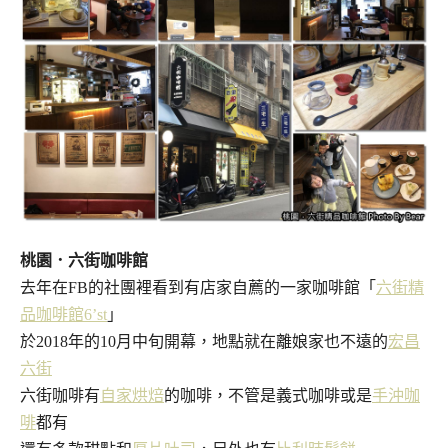
桃園．六街咖啡館
去年在FB的社團裡看到有店家自薦的一家咖啡館「
六街精
品咖啡館
6’st
」
於2018年的10月中旬開幕，地點就在離娘家也不遠的
宏昌
六街
六街咖啡有
自家烘焙
的咖啡，不管是義式咖啡或是
手沖咖
啡
都有