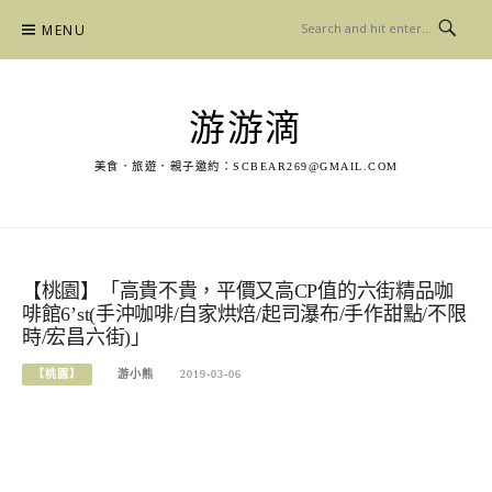
Skip
MENU
to
content
游游滴
美食．旅遊．親子邀約：
SCBEAR269@GMAIL.COM
【桃園】「高貴不貴，平價又高CP值的六街精品咖
啡館6’st(手沖咖啡/自家烘焙/起司瀑布/手作甜點/不限
時/宏昌六街)」
【桃園】
游小熊
2019-03-06