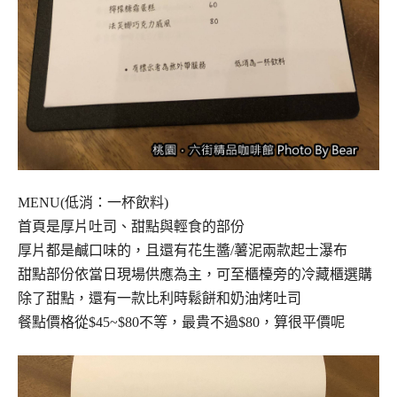
MENU(低消：一杯飲料)
首頁是厚片吐司、甜點與輕食的部份
厚片都是鹹口味的，且還有花生醬/薯泥兩款起士瀑布
甜點部份依當日現場供應為主，可至櫃檯旁的冷藏櫃選購
除了甜點，還有一款比利時鬆餅和奶油烤吐司
餐點價格從$45~$80不等，最貴不過$80，算很平價呢