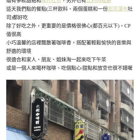
還有多款甜點和
厚片吐司
，另外也有
比利時鬆餅
這天我們點的餐點(三杯飲料、兩個蛋糕和一份
起司瀑布
吐
司)都好吃
除了好吃之外，更重要的是價格很佛心(都百元以下)，CP
值很高
小巧溫馨的店裡飄散著咖啡香，搭配著輕鬆愉快的音樂與
舒適的環境
很適合和家人、朋友、姐妹淘一起來吃下午茶
或是一個人來喝杯咖啡、吃個點心/甜點和放空也很不錯喔