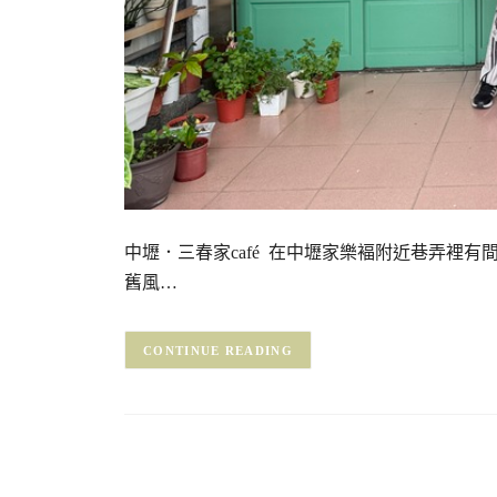
中壢．三春家café 在中壢家樂褔附近巷弄裡
舊風…
CONTINUE READING