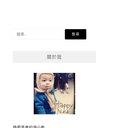
搜
尋
關
鍵
關於我
字:
熱愛美食的游小熊