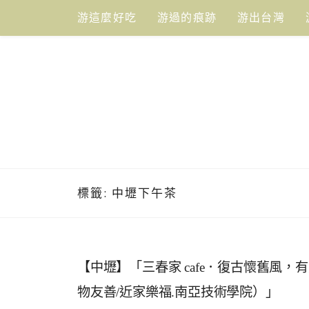
Skip
游這麼好吃
游過的痕跡
游出台灣
to
content
標籤:
中壢下午茶
【中壢】「三春家 cafe．復古懷舊風，
物友善/近家樂福.南亞技術學院）」