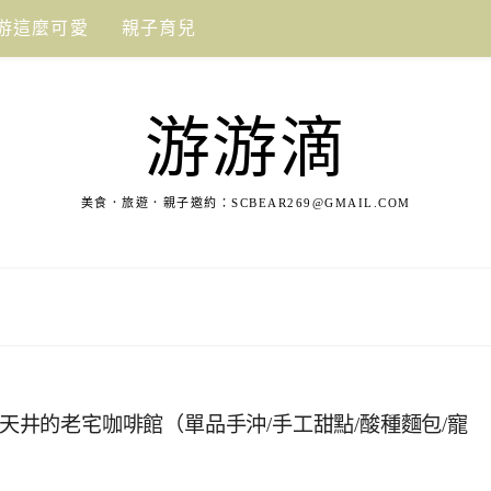
游這麼可愛
親子育兒
游游滴
美食．旅遊．親子邀約：
SCBEAR269@GMAIL.COM
有天井的老宅咖啡館（單品手沖/手工甜點/酸種麵包/寵