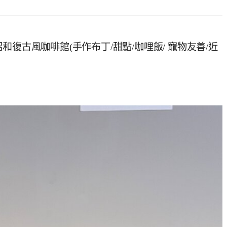
式昭和復古風咖啡館(手作布丁/甜點/咖哩飯/ 寵物友善/近