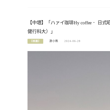
【中壢】「ハァイ珈琲Hy coffee． 日
健行科大）」
游小熊
2024-06-28
【桃園】