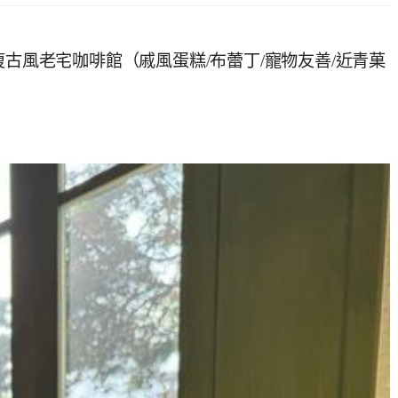
弄裡的復古風老宅咖啡館（戚風蛋糕/布蕾丁/寵物友善/近青菓