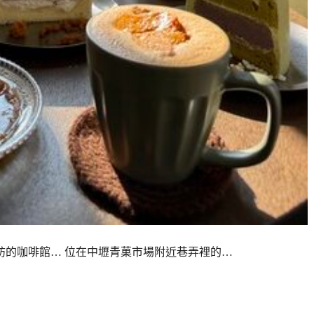
一訪再訪的咖啡館… 位在中壢青菓市場附近巷弄裡的…