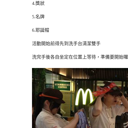
4.
獎狀
5.
名牌
6.
耶誕帽
活動開始前得先到洗手台清潔雙手
洗完手後各自坐定在位置上等待，準備要開始囉