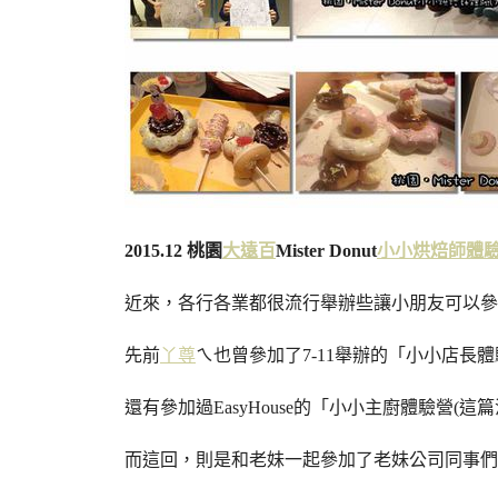
2015.12 桃園
大遠百
Mister Donut
小小烘焙師體
近來，各行各業都很流行舉辦些讓小朋友可以參
先前
丫尊
ㄟ也曾參加了7-11舉辦的「小小店長
還有參加過EasyHouse的「小小主廚體驗營(這
而這回，則是和老妹一起參加了老妹公司同事們