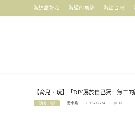
Skip
游這麼好吃
游過的痕跡
游出台灣
to
content
【育兒．玩】「DIY屬於自己獨一無二的甜甜圈
游小熊
2015-12-24
10
【育兒．玩】