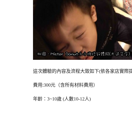
這次體驗的內容及流程大致如下(依各家店實際提
費用
:300
元（含所有材料費用）
年齡：
3~10
歲
(
人數
10-12
人
)