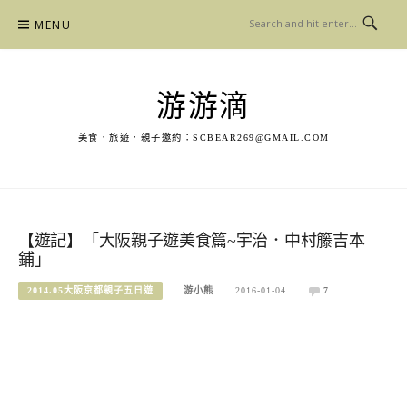
Skip
MENU
to
content
游游滴
美食．旅遊．親子邀約：
SCBEAR269@GMAIL.COM
【遊記】「大阪親子遊美食篇~宇治．中村籐吉本
鋪」
2014.05大阪京都親子五日遊
游小熊
2016-01-04
7