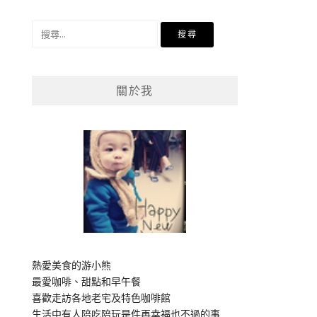
搜
尋
關
鍵
關於我
字:
熱愛美食的游小熊
最愛咖啡、甜點和早午餐
喜歡走訪各地老宅及特色咖啡館
生活中有人陪吃陪玩是件再幸福也不過的事