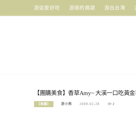
Skip
游這麼好吃
游過的痕跡
游出台灣
to
content
【團購美食】香草Amy~ 大溪一口吃黃
游小熊
2008-02-28
2
【桃園】