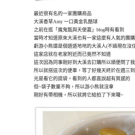
最近很有名的一家團購商品
大溪香草Amy 一口黃金乳酪球
之前在逛「魔鬼甄與天使嘉」blog時有看到
當時才知道原來大溪也有一家這麼有人氣的團購
虧游小熊還是個道道地地的大溪人(不過現在沒住
這家店就在老家附近而已竟然不知道
這次因為同事剛好到大溪去訂購所以順便問了我
所以就搭這次的便車，等了好幾天終於在週三到
光是看它的提袋，看到的人都直說超有質感的
但~袋子數量不夠，所以游小熊就沒拿
剛好有帶相機，所以就將它給拍了下來囉~