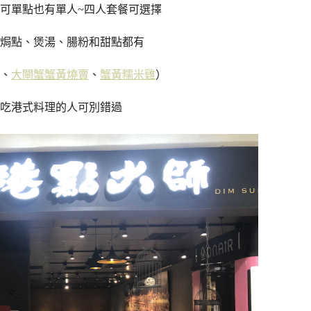
可單點也有單人~四人套餐可選擇
焗點、煲湯、腸粉和甜點都有
、
大閘蟹蟹黃燒賣
、
蟹黃糯米雞
）
吃港式料理的人可別錯過