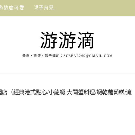
游這麼可愛
親子育兒
游游滴
美食．旅遊．親子邀約：
SCBEAR269@GMAIL.COM
店（經典港式點心/小龍蝦.大閘蟹料理/蝦乾蘿蔔糕/流