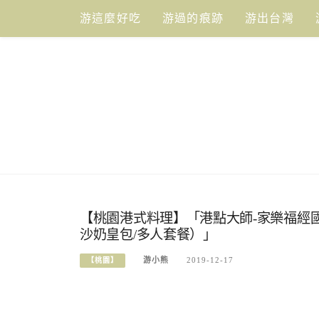
Skip
游這麼好吃
游過的痕跡
游出台灣
to
content
【桃園港式料理】「港點大師-家樂福經國
沙奶皇包/多人套餐）」
游小熊
2019-12-17
【桃園】