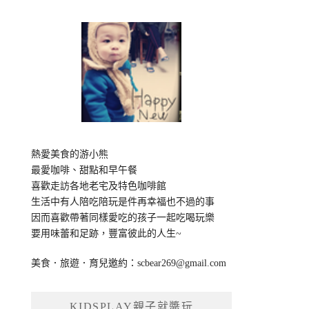
熱愛美食的游小熊
最愛咖啡、甜點和早午餐
喜歡走訪各地老宅及特色咖啡館
生活中有人陪吃陪玩是件再幸福也不過的事
因而喜歡帶著同樣愛吃的孩子一起吃喝玩樂
要用味蕾和足跡，豐富彼此的人生~
美食．旅遊．育兒邀約：
scbear269@gmail.com
KIDSPLAY親子就醬玩