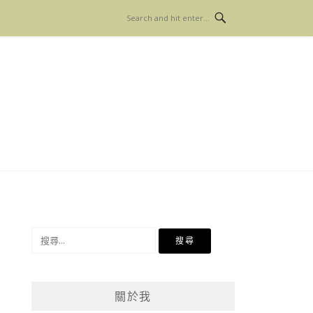
搜
尋
關
鍵
關於我
字: