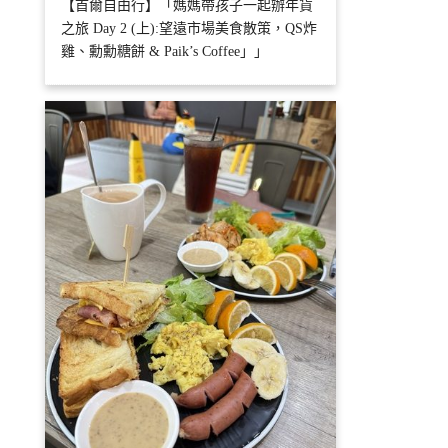
【首爾自由行】「媽媽帶孩子一起辦年貨
之旅 Day 2 (上):望遠市場美食散策，QS炸
雞、勳勳糖餅 & Paik’s Coffee」」