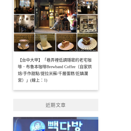
【台中大甲】「巷弄裡低調隱密的老宅咖
啡．布魯本咖啡Brewband Coffee（自家烘
焙/手作甜點/提拉米蘇/千層蛋糕/近鎮瀾
宮）」(線上：1)
近期文章