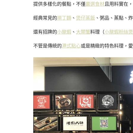
提供多樣化的餐點，不僅
嚴選食材
且用料實在，
經典常見的
撈丁麵
、
煲仔蒸飯
、粥品、蒸點、炸
還有招牌的
小龍蝦
、
大閘蟹
料理（
小龍蝦粉絲煲
不管是傳統的
港式點心
或是精緻的特色料理，愛