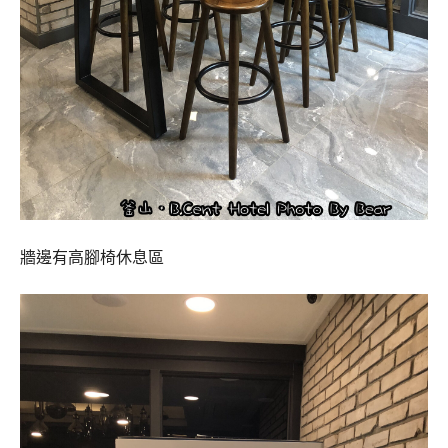
牆邊有高腳椅休息區