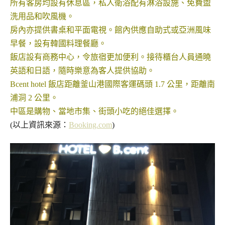
所有客房均設有休息區，私人衛浴配有淋浴設施、免費盥
洗用品和吹風機。
房內亦提供書桌和平面電視。館內供應自助式或亞洲風味
早餐，設有韓國料理餐廳。
飯店設有商務中心，令旅宿更加便利。接待櫃台人員通曉
英語和日語，隨時樂意為客人提供協助。
Bcent hotel 飯店距離釜山港國際客運碼頭 1.7 公里，距離南
浦洞 2 公里。
中區是
購物
、
當地市集
、
街頭小吃
的絕佳選擇。
(以上資訊來源：
Booking.com
)