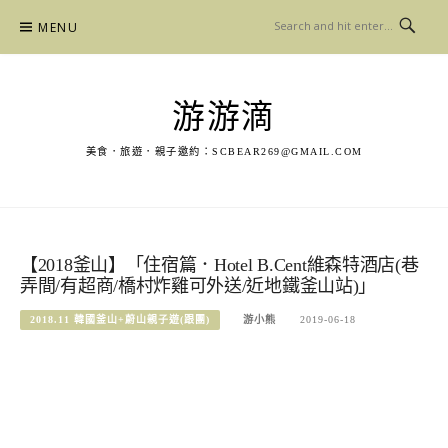
Skip
MENU
to
content
游游滴
美食．旅遊．親子邀約：
SCBEAR269@GMAIL.COM
【2018釜山】「住宿篇．Hotel B.Cent維森特酒店(巷
弄間/有超商/橋村炸雞可外送/近地鐵釜山站)」
2018.11 韓國釜山+蔚山親子遊(跟團)
游小熊
2019-06-18