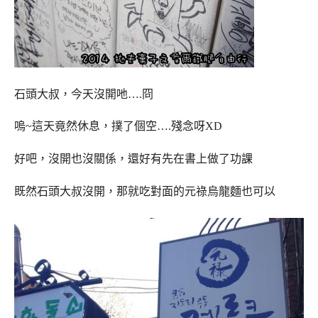
石頭大叔，今天沒開吔….冏
嗚~這天竟然休息，撲了個空….殘念呀XD
好吧，沒開也沒關係，還好有先在書上做了功課
既然石頭大叔沒開，那就吃對面的元祿烏龍麵也可以