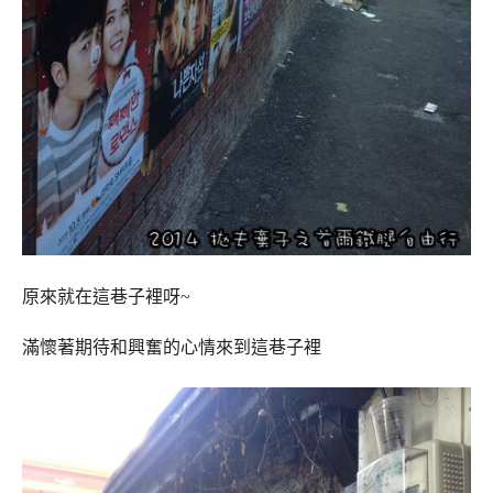
原來就在這巷子裡呀~
滿懷著期待和興奮的心情來到這巷子裡