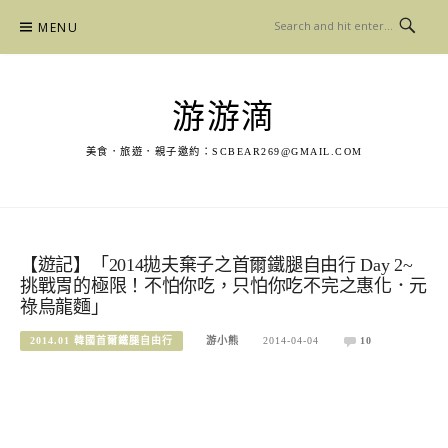
Skip
MENU
to
content
游游滴
美食．旅遊．親子邀約：
SCBEAR269@GMAIL.COM
【遊記】「2014拋夫棄子之首爾鐵腿自由行 Day 2~
挑戰胃的極限！不怕你吃，只怕你吃不完之惠化．元
祿烏龍麵」
2014.01 韓國首爾鐵腿自由行
游小熊
2014-04-04
10