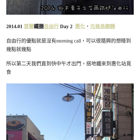
2014.01
首爾
鐵腿
自由行
Day 2
惠化
．
元祿烏龍麵
自由行的優點就是沒有morning call，可以很隨興的想睡到
幾點就幾點
所以第二天我們直到快中午才出門，搭地鐵來到惠化站覓
食