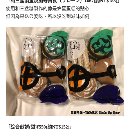
「和三盆製釜焼加寿貞良（プレーン）¥667(約NT$185)」
使用和三盆糖製作的像是蜂蜜蛋糕的點心
但因為是送公婆吃，所以沒吃到滋味如何
「綜合煎餅(甜)¥550(約NT$152)」