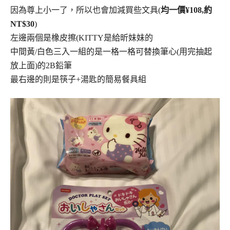
因為尊上小一了，所以也會加減買些文具(
均一價¥108,約
NT$30
)
左邊兩個是橡皮擦(KITTY是給昕妹妹的
中間黃/白色三入一組的是一格一格可替換筆心(用完抽起
放上面)的2B鉛筆
最右邊的則是筷子+湯匙的簡易餐具組