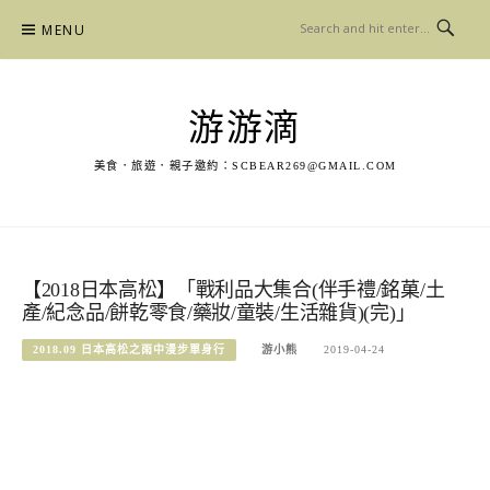
Skip
MENU
to
content
游游滴
美食．旅遊．親子邀約：
SCBEAR269@GMAIL.COM
【2018日本高松】「戰利品大集合(伴手禮/銘菓/土
產/紀念品/餅乾零食/藥妝/童裝/生活雜貨)(完)」
2018.09 日本高松之雨中漫步單身行
游小熊
2019-04-24