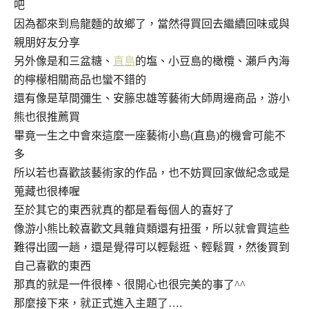
吧
因為都來到烏龍麵的故鄉了，當然得買回去繼續回味或與
親朋好友分享
另外像是和三盆糖、
直島
的塩、小豆島的橄欖、瀨戶內海
的檸檬相關商品也蠻不錯的
還有像是草間彌生、安籐忠雄等藝術大師周邊商品，游小
熊也很推薦買
畢竟一生之中會來這麼一座藝術小島(直島)的機會可能不
多
所以若也喜歡該藝術家的作品，也不妨買回家做紀念或是
蒐藏也很棒喔
至於其它的東西就真的都是看每個人的喜好了
像游小熊比較喜歡文具雜貨類還有扭蛋，所以就會買這些
難得出國一趟，還是覺得可以輕鬆逛、輕鬆買，然後買到
自己喜歡的東西
那真的就是一件很棒、很開心也很完美的事了^^
那麼接下來，就正式進入主題了….