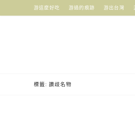
Skip
游這麼好吃
游過的痕跡
游出台灣
to
content
標籤:
讚歧名物