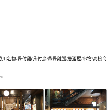
香川名物-骨付雞(骨付鳥/帶骨雞腿/居酒屋/串物/高松商
20