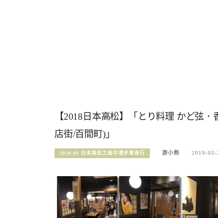
【2018日本高松】「とり料理 かど弦．
店街/百間町)」
游小熊
2019-03-
2018.09 日本高松之雨中漫步單身行