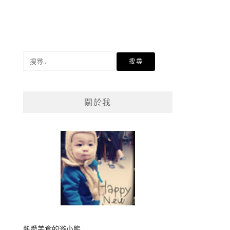
搜
尋
關
鍵
關於我
字:
熱愛美食的游小熊