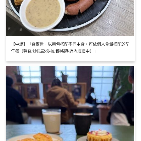
【中壢】「食厭世．以麵包搭配不同主食，可依個人食量搭配的早
午餐（輕食/炒烏龍/沙拉/優格碗/近內壢國中）」