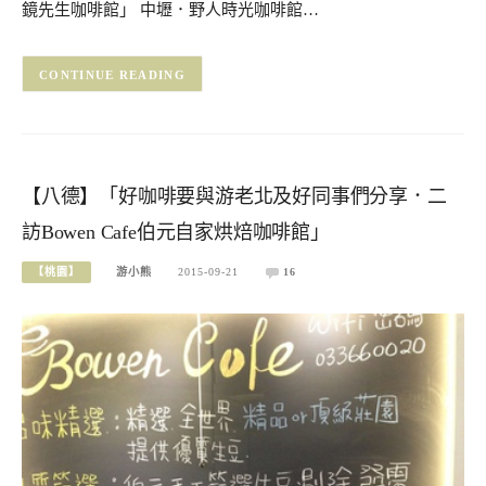
鏡先生咖啡館」 中壢．野人時光咖啡館…
CONTINUE READING
【八德】「好咖啡要與游老北及好同事們分享．二
訪Bowen Cafe伯元自家烘焙咖啡館」
【桃園】
游小熊
2015-09-21
16