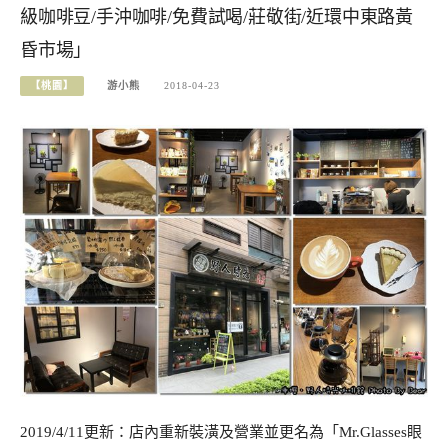
級咖啡豆/手沖咖啡/免費試喝/莊敬街/近環中東路黃
昏市場」
【桃園】
游小熊
2018-04-23
2019/4/11更新：店內重新裝潢及營業並更名為「Mr.Glasses眼