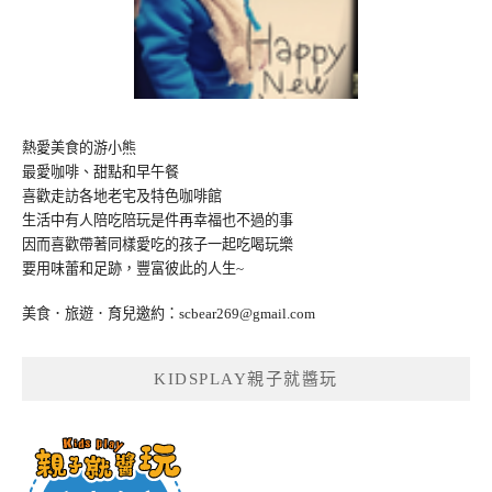
熱愛美食的游小熊
最愛咖啡、甜點和早午餐
喜歡走訪各地老宅及特色咖啡館
生活中有人陪吃陪玩是件再幸福也不過的事
因而喜歡帶著同樣愛吃的孩子一起吃喝玩樂
要用味蕾和足跡，豐富彼此的人生~
美食．旅遊．育兒邀約：
scbear269@gmail.com
KIDSPLAY親子就醬玩