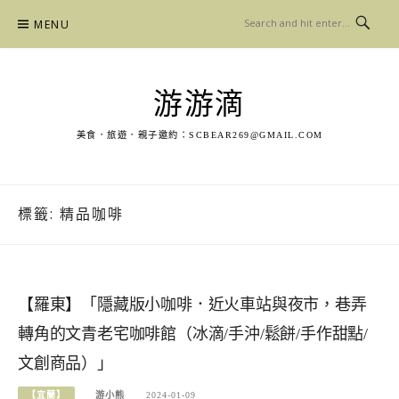
Skip
MENU
to
content
游游滴
美食．旅遊．親子邀約：
SCBEAR269@GMAIL.COM
標籤:
精品咖啡
【羅東】「隱藏版小咖啡．近火車站與夜市，巷弄
轉角的文青老宅咖啡館（冰滴/手沖/鬆餅/手作甜點/
文創商品）」
【宜蘭】
游小熊
2024-01-09