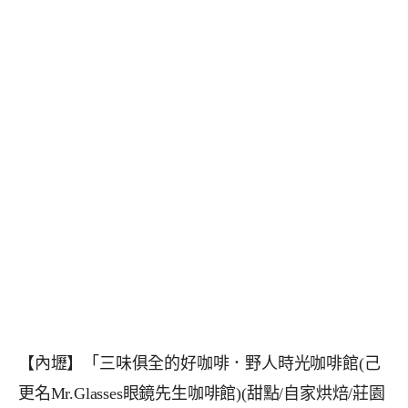
【內壢】「三味俱全的好咖啡．野人時光咖啡館(己
更名Mr.Glasses眼鏡先生咖啡館)(甜點/自家烘焙/莊園