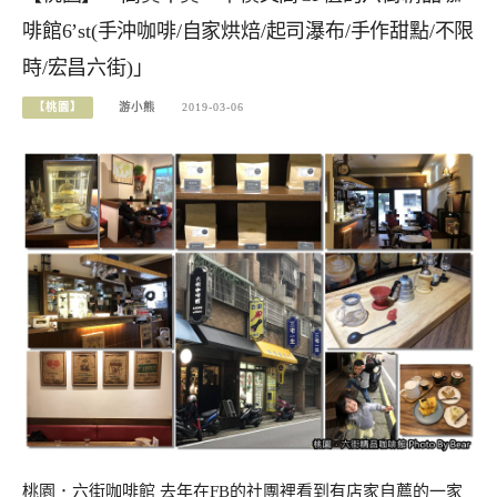
啡館6’st(手沖咖啡/自家烘焙/起司瀑布/手作甜點/不限
時/宏昌六街)」
【桃園】
游小熊
2019-03-06
桃園．六街咖啡館 去年在FB的社團裡看到有店家自薦的一家