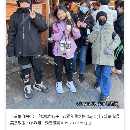
【首爾自由行】「媽媽帶孩子一起辦年貨之旅 Day 2 (上):望遠市場
美食散策，QS炸雞、勳勳糖餅 & Paik’s Coffee」」