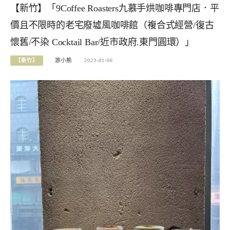
【新竹】「9Coffee Roasters九慕手烘咖啡專門店．平
價且不限時的老宅廢墟風咖啡館（複合式經營/復古
懷舊/不染 Cocktail Bar/近市政府.東門圓環）」
【新竹】
游小熊
2023-01-06