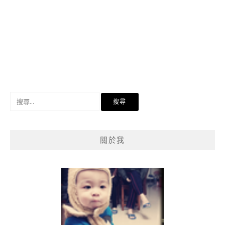
搜
尋
關
鍵
關於我
字: