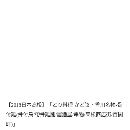
【2018日本高松】「とり料理 かど弦．香川名物-骨
付雞(骨付鳥/帶骨雞腿/居酒屋/串物/高松商店街/百間
町)」