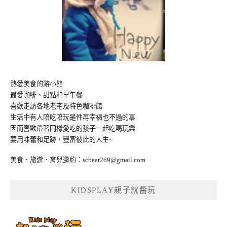
熱愛美食的游小熊
最愛咖啡、甜點和早午餐
喜歡走訪各地老宅及特色咖啡館
生活中有人陪吃陪玩是件再幸福也不過的事
因而喜歡帶著同樣愛吃的孩子一起吃喝玩樂
要用味蕾和足跡，豐富彼此的人生~
美食．旅遊．育兒邀約：
scbear269@gmail.com
KIDSPLAY親子就醬玩