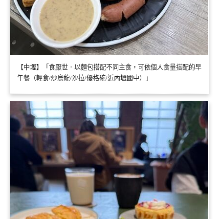
【中壢】「食厭世．以麵包搭配不同主食，可依個人食量搭配的早
午餐（輕食/炒烏龍/沙拉/優格碗/近內壢國中）」