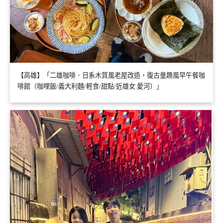
【高雄】「二雄咖啡．日系木質風老屋改造，復古童趣風早午餐咖
啡館（咖哩飯/義大利麵/輕食/甜點/近雄女.愛河）」