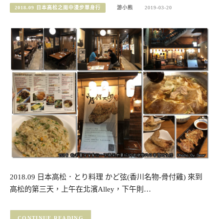
2018.09 日本高松之雨中漫步單身行
游小熊
2019-03-20
2018.09 日本高松．とり料理 かど弦(香川名物-骨付雞) 來到
高松的第三天，上午在北濱Alley，下午則…
CONTINUE READING