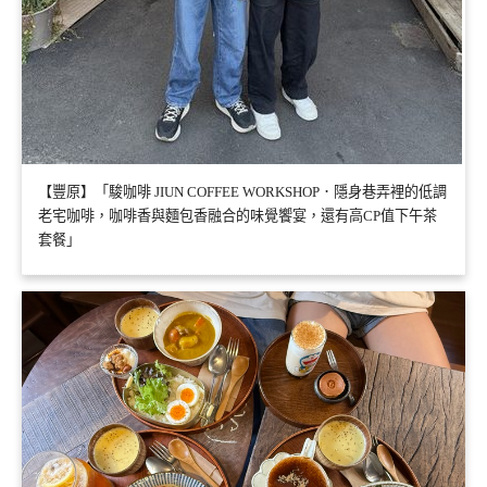
【豐原】「駿咖啡 JIUN COFFEE WORKSHOP．隱身巷弄裡的低調
老宅咖啡，咖啡香與麵包香融合的味覺饗宴，還有高CP值下午茶
套餐」