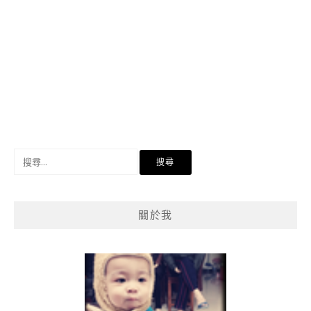
搜
尋
關
鍵
關於我
字: