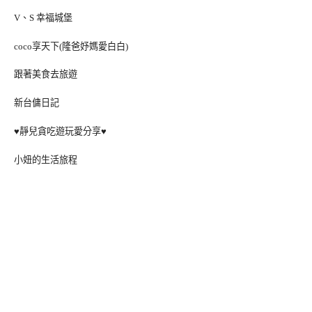
V、S 幸福城堡
coco享天下(隆爸妤媽愛白白)
跟著美食去旅遊
新台傭日記
♥靜兒貪吃遊玩愛分享♥
小妞的生活旅程