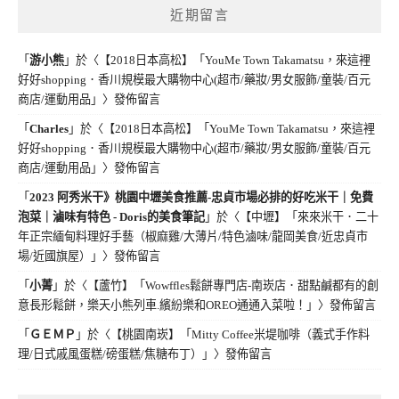
近期留言
「
游小熊
」於〈
【2018日本高松】「YouMe Town Takamatsu，來這裡
好好shopping．香川規模最大購物中心(超市/藥妝/男女服飾/童裝/百元
商店/運動用品」
〉發佈留言
「
Charles
」於〈
【2018日本高松】「YouMe Town Takamatsu，來這裡
好好shopping．香川規模最大購物中心(超市/藥妝/男女服飾/童裝/百元
商店/運動用品」
〉發佈留言
「
2023 阿秀米干》桃園中壢美食推薦-忠貞市場必排的好吃米干｜免費
泡菜｜滷味有特色 - Doris的美食筆記
」於〈
【中壢】「來來米干．二十
年正宗緬甸料理好手藝（椒麻雞/大薄片/特色滷味/龍岡美食/近忠貞市
場/近國旗屋）」
〉發佈留言
「
小菁
」於〈
【蘆竹】「Wowffles鬆餅專門店-南崁店．甜點鹹都有的創
意長形鬆餅，樂天小熊列車.繽紛樂和OREO通通入菜啦！」
〉發佈留言
「
ＧＥＭＰ
」於〈
【桃園南崁】「Mitty Coffee米堤咖啡（義式手作料
理/日式戚風蛋糕/磅蛋糕/焦糖布丁）」
〉發佈留言