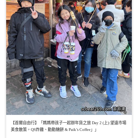
【首爾自由行】「媽媽帶孩子一起辦年貨之旅 Day 2 (上):望遠市場
美食散策，QS炸雞、勳勳糖餅 & Paik’s Coffee」」