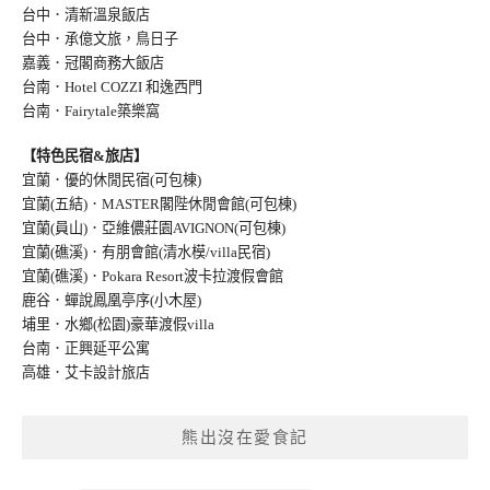
台中．清新溫泉飯店
台中．承億文旅，鳥日子
嘉義．冠閣商務大飯店
台南．Hotel COZZI 和逸西門
台南．Fairytale築樂窩
【特色民宿&旅店】
宜蘭．優的休閒民宿(可包棟)
宜蘭(五結)．MASTER閣陛休閒會館(可包棟)
宜蘭(員山)．亞維儂莊園AVIGNON(可包棟
)
宜蘭(礁溪)．有朋會館(清水模/villa民宿
)
宜蘭(礁溪)．Pokara Resort波卡拉渡假會館
鹿谷．蟬說鳳凰亭序(小木屋)
埔里．水鄉(松園)豪華渡假villa
台南．正興延平公寓
高雄．艾卡設計旅店
熊出沒在愛食記