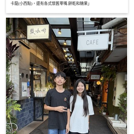
卡龍(小西點)，還有各式懷舊零嘴.餅乾和糖果」