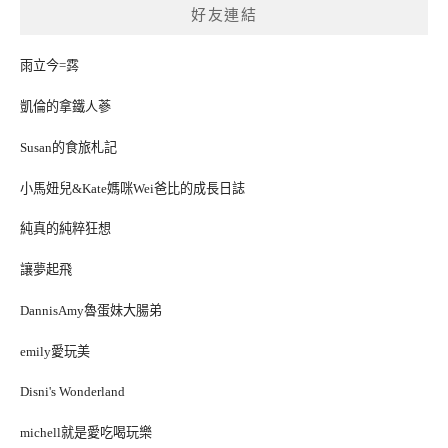
好友連結
雨立今=霠
凱倫的拿鐵人蔘
Susan的食旅札記
小馬妞兒&Kate媽咪Wei爸比的成長日誌
純真的純粹狂想
讓夢起飛
DannisAmy魯蛋妹大腸弟
emily愛玩美
Disni's Wonderland
michell就是愛吃喝玩樂