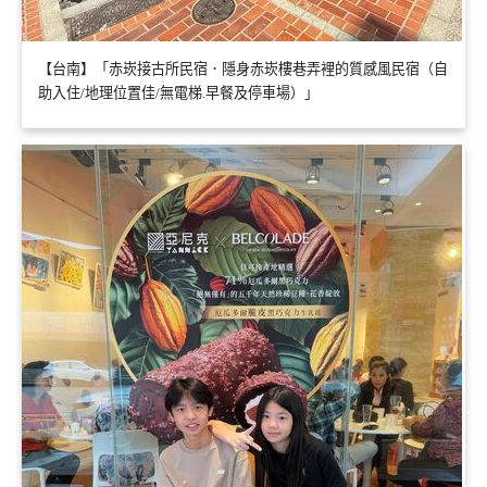
【台南】「赤崁接古所民宿．隱身赤崁樓巷弄裡的質感風民宿（自
助入住/地理位置佳/無電梯.早餐及停車場）」