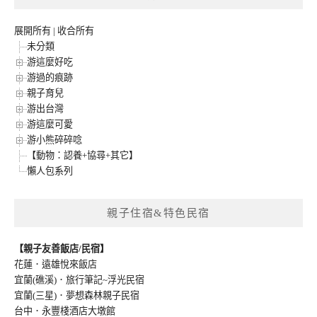
展開所有
|
收合所有
未分類
游這麼好吃
游過的痕跡
親子育兒
游出台灣
游這麼可愛
游小熊碎碎唸
【動物：認養+協尋+其它】
懶人包系列
親子住宿&特色民宿
【親子友善飯店/民宿】
花蓮．遠雄悅來飯店
宜蘭(礁溪)．旅行筆記~浮光民宿
宜蘭(三星)．夢想森林親子民宿
台中．永豐棧酒店大墩館