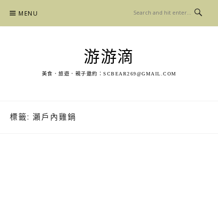
Skip
MENU
to
content
游游滴
美食．旅遊．親子邀約：
SCBEAR269@GMAIL.COM
標籤:
瀨戶內雞鍋