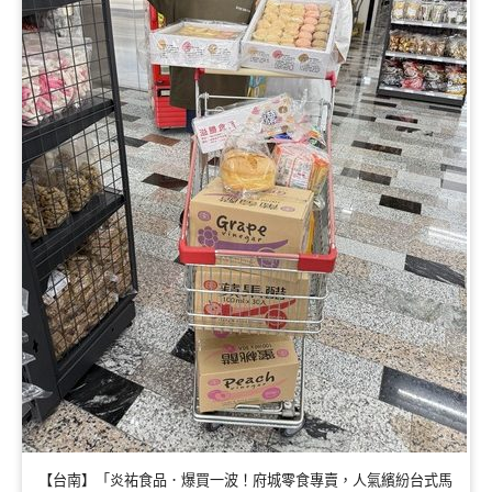
【台南】「炎祐食品．爆買一波！府城零食專賣，人氣繽紛台式馬