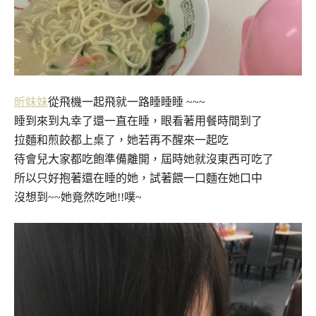
昕妹妹
從飛機一起飛就一路睡睡睡 ~~~
睡到來到丸幸了還一直在睡，眼看著用餐時間到了
拉麵和煎餃都上桌了，她若再不醒來一起吃
待會兒大家都吃飽準備離開，屆時她就沒東西可吃了
所以只好抱著還在睡的她，試著餵一口麵在她口中
沒想到~~她竟然吃吔!!噗~