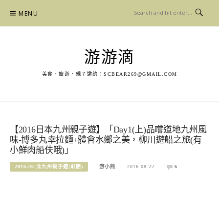
Skip
MENU
to
content
游游滴
美食．旅遊．親子邀約：
SCBEAR269@GMAIL.COM
【2016日本九州親子遊】「Day1(上)品嚐道地九州風
味-博多丸幸拉麵+體會水鄉之美，柳川遊船之旅(有
小鮮肉船伕哦)」
2016.06 北九州親子遊(跟團)
游小熊
2016-08-22
6