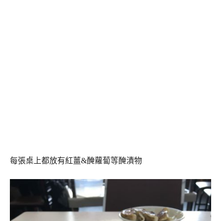
每張桌上都放有紅薑&醃蘿蔔等醃漬物