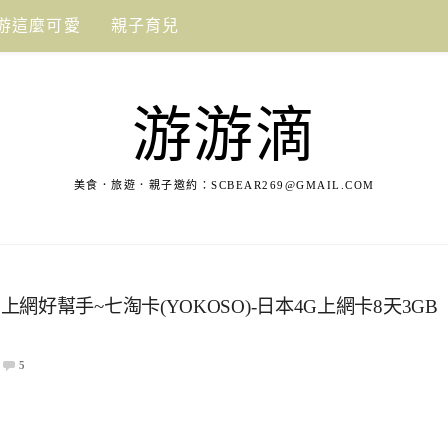
游這麼可愛
親子育兒
游游滴
美食．旅遊．親子邀約：
SCBEAR269@GMAIL.COM
好幫手~七淘卡(YOKOSO)-日本4G上網卡8天3GB
5