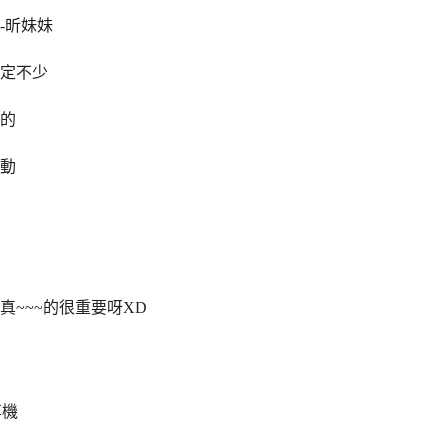
-昕妹妹
定不少
的
動
~~~的很重要呀XD
享機