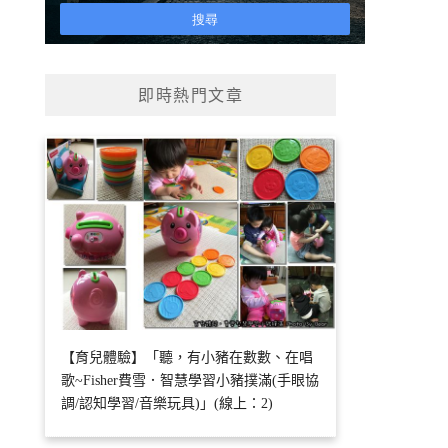
即時熱門文章
【育兒體驗】「聽，有小豬在數數、在唱
歌~Fisher費雪．智慧學習小豬撲滿(手眼協
調/認知學習/音樂玩具)」(線上：2)