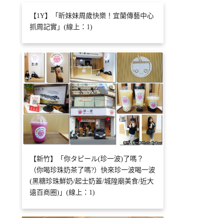
【1Y】「昕妹妹周歲快樂！宜蘭傳藝中心
抓周記實」(線上：1)
【新竹】「你タピール(珍一波)了嗎？
（你喝珍珠奶茶了嗎?）快來珍一波喝一波
(黑糖珍珠鮮奶/起士奶蓋/城隍廟美食/近大
遠百商圈)」(線上：1)