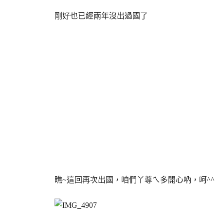
剛好也已經兩年沒出過國了
瞧~這回再次出國，咱們丫尊ㄟ多開心吶，呵^^