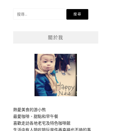
搜
尋
關
鍵
關於我
字:
熱愛美食的游小熊
最愛咖啡、甜點和早午餐
喜歡走訪各地老宅及特色咖啡館
生活中有人陪吃陪玩是件再幸福也不過的事