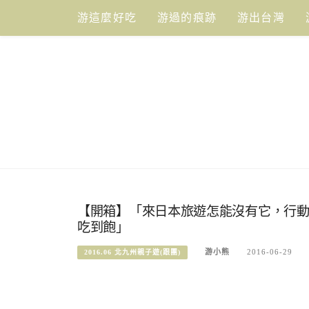
Skip
游這麼好吃
游過的痕跡
游出台灣
to
content
【開箱】「來日本旅遊怎能沒有它，行動上網
吃到飽」
游小熊
2016-06-29
2016.06 北九州親子遊(跟團)