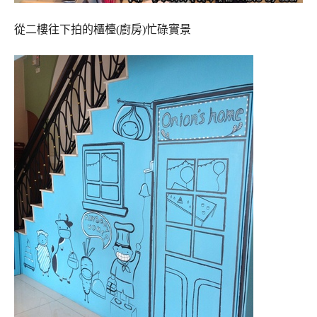
從二樓往下拍的櫃檯(廚房)忙碌實景