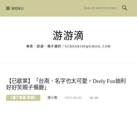
Skip
MENU
to
content
游游滴
美食．旅遊．親子邀約：
SCBEAR269@GMAIL.COM
【已歇業】「台南．名字也太可愛，Deely Fun迪利
好好笑親子餐廳」
【親子餐廳/樂園】
游小熊
2015-06-05
16