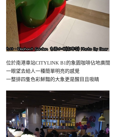
位於南港車站CITYLINK B1的象園咖啡佔地廣闊
一眼望去給人一種簡單明亮的感覺
一整排四隻色彩鮮豔的大象更是醒目且吸睛