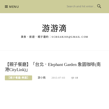
Skip
MENU
to
content
游游滴
美食．旅遊．親子邀約：
SCBEAR269@GMAIL.COM
【親子餐廳】「台北．Elephant Garden 象園咖啡(南
港CityLink)」
【親子餐廳/樂園】
游小熊
2015-07-03
18