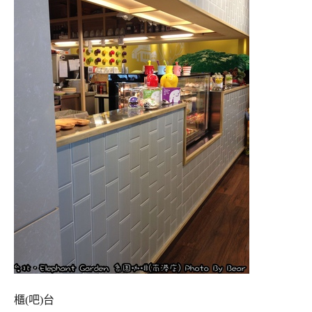
櫃(吧)台