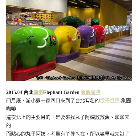
2015.04 台北
南港
Elephant Garden
象園咖啡
四月底，游小熊一家四口來到了台北有名的
親子餐廳
-象園
咖啡
這次北上的主要目的，是要來找丸子阿姨敘敘舊、聊聊天
的
而貼心的丸子阿姨，考量有丫尊ㄟ在，所以老早就先訂了