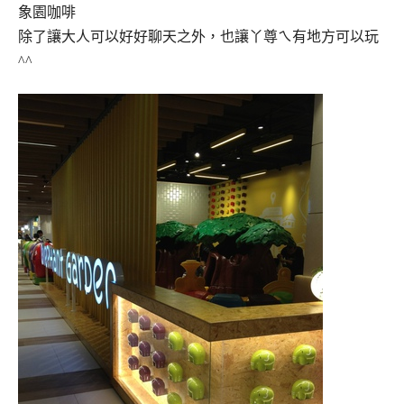
象園咖啡
除了讓大人可以好好聊天之外，也讓丫尊ㄟ有地方可以玩
^^