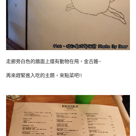
走廊旁白色的牆面上還有動物在飛，金古錐~
再來趕緊進入吃的主題，來點菜吧!!