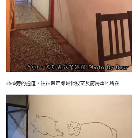
櫃檯旁的通道，往裡邊走即是化妝室及廚房重地所在