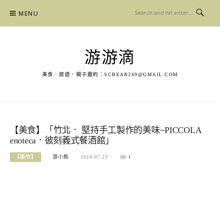
Skip
MENU
to
content
游游滴
美食．旅遊．親子邀約：
SCBEAR269@GMAIL.COM
【美食】「竹北． 堅持手工製作的美味~PICCOLA
enoteca．彼刻義式餐酒館」
【新竹】
游小熊
2014-07-23
1