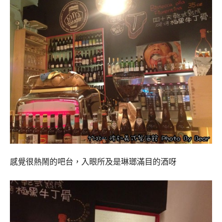
感覺很熱鬧的吧台，入眼所及是琳瑯滿目的酒呀