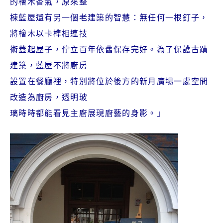
的檜木香氣，原來整
棟藍屋還有另一個老建築的智慧：無任何一根釘子，
將檜木以卡榫相連技
術蓋起屋子，佇立百年依舊保存完好。為了保護古蹟
建築，藍屋不將廚房
設置在餐廳裡，特別將位於後方的新月廣場一處空間
改造為廚房，透明玻
璃時時都能看見主廚展現廚藝的身影。」