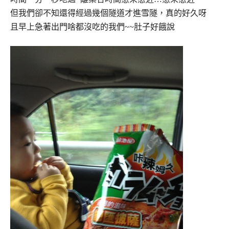
但我們卻不知還得經過幾個隧道才進雪隧，真的好久呀
且早上急著出門啥都沒吃的我們~~肚子好餓說