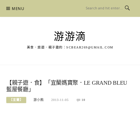
Skip
MENU
to
content
游游滴
美食．旅遊．親子邀約：
SCBEAR269@GMAIL.COM
【親子遊．食】「宜蘭媽寶聚．LE GRAND BLEU
藍屋餐廳」
【宜蘭】
游小熊
2013-11-05
10