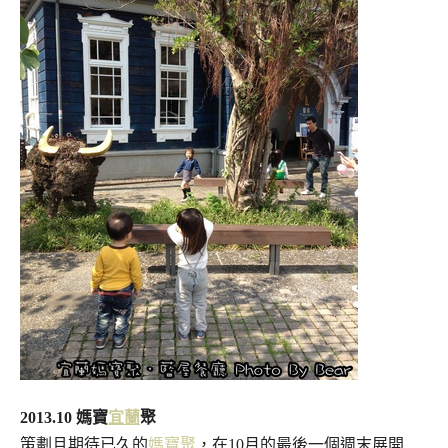
2013.10 媽寶
宜蘭
聚
策劃且期待已久的
媽寶聚
，在10月的最後一個週末展開