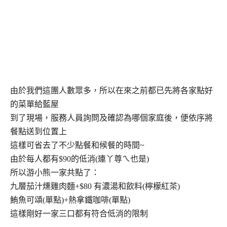
由於我們這團人數眾多，所以在來之前都已先將各家點好
的菜單給藍屋
到了現場，服務人員詢問及確認為哪個家庭後，便依序將
餐點送到位置上
這樣可省去了不少點餐和候餐的時間~
由於每人都有$90的低消(連丫尊ㄟ也是)
所以游小熊一家共點了：
九層茄汁燻雞肉麵+$80 有濃湯和飲料(檸檬紅茶)
鮪魚可頌(單點)+熱拿鐵咖啡(單點)
這樣剛好一家三口都有符合低消的限制