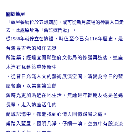
關於藍屋
「藍屋餐廳位於五榖廟前，或可從新月廣場的神農入口走
去，此處原址為「舊監獄門廳」，
從1986年就佇立在
這裡，時值至今已有116年歷史，
是
台灣最古老的和洋式獄
所建築；經過宜蘭縣整府文化局的修護再造後
，這座
木造石瓦建築重獲新生
，從昔日充滿人文的藝術展演空間，演變
為今日的藍
屋餐廳，以美食讓宜蘭
舊時光更加貼近在地生活，無論是年
輕朋友或是爸媽
長輩，走入這座活化的
蘭城記憶中，都能找到心情與回
憶歸屬之處。
甫踏入藍屋，窗明几淨，仔細一嗅，空氣中有股淡淡