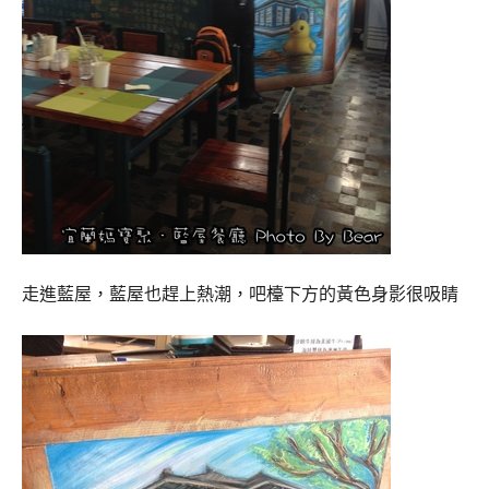
走進藍屋，藍屋也趕上熱潮，吧檯下方的黃色身影很吸睛