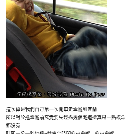
這次算是我們自己第一次開車走雪隧到宜蘭
所以對於進雪隧前究竟要先經過幾個隧道還真是一點概念
都沒有
時間一分一秒地過~離集合時間愈來愈近…愈來愈近