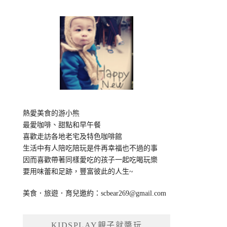
熱愛美食的游小熊
最愛咖啡、甜點和早午餐
喜歡走訪各地老宅及特色咖啡館
生活中有人陪吃陪玩是件再幸福也不過的事
因而喜歡帶著同樣愛吃的孩子一起吃喝玩樂
要用味蕾和足跡，豐富彼此的人生~
美食．旅遊．育兒邀約：
scbear269@gmail.com
KIDSPLAY親子就醬玩