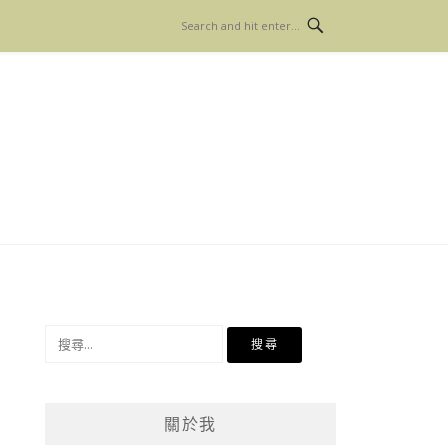
搜
尋
關
鍵
關於我
字: