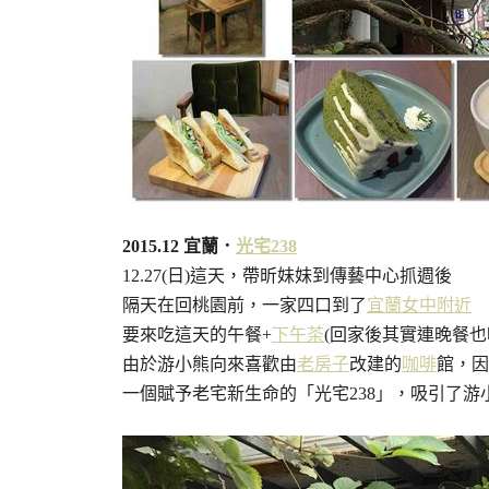
2015.12 宜蘭．
光宅238
12.27(日)這天，帶昕妹妹到傳藝中心抓週後
隔天在回桃園前，一家四口到了
宜蘭女中附近
要來吃這天的午餐+
下午茶
(回家後其實連晚餐也
由於游小熊向來喜歡由
老房子
改建的
咖啡
館，因
一個賦予老宅新生命的「光宅238」，吸引了游