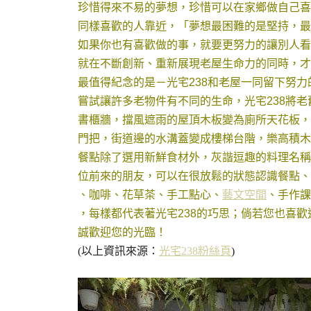
珍惜得來不易的夢想，珍惜可以在家鄉做自己喜
同樣喜歡的人靠近，「夢想最困
難的是堅持，最
如果你也有喜歡做的事，就要更努力的讓別人看
就在不斷創新、重新展現老屋生命力的同時，才
最值得紀念的是－光宅238和老屋一同留下努力
嘗試讓許多老物件有不同的生命，光宅238將
書櫃牆，擋風遮雨的屋頂木板變為廁所天花板，
門把，街道邊的水溝蓋變成樓梯台階，樂高積木
餐點除了選用新鮮食材外，灰諧逗趣的料理名稱
位前來的朋友，可以在很放鬆的狀態認識餐點、用
、咖啡、花草茶、手工點心、
藝文空間
、手作課
，每樣都代表著光宅238的巧思；倘若您也喜
誠歡迎您的光臨！
(以上資訊來源：
光宅238粉絲頁
)