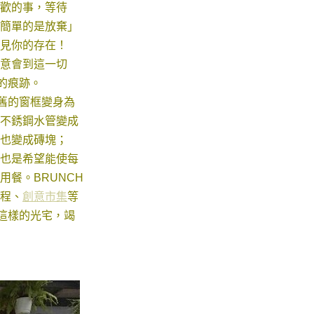
歡的事，等待
簡單的是放棄」
見你的存在！
意會到這一切
的痕跡。
老舊的窗框變身為
不銹鋼水管變成
也變成磚塊；
也是希望能使每
餐。BRUNCH
程、
創意市集
等
歡這樣的光宅，竭