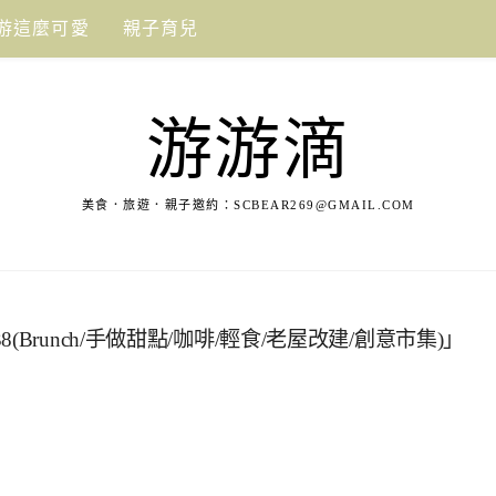
游這麼可愛
親子育兒
游游滴
美食．旅遊．親子邀約：
SCBEAR269@GMAIL.COM
runch/手做甜點/咖啡/輕食/老屋改建/創意市集)」