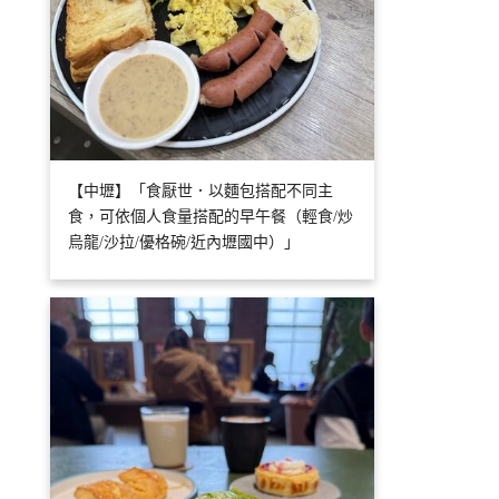
【中壢】「食厭世．以麵包搭配不同主
食，可依個人食量搭配的早午餐（輕食/炒
烏龍/沙拉/優格碗/近內壢國中）」