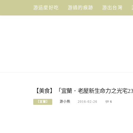
Skip
游這麼好吃
游過的痕跡
游出台灣
to
content
【美食】「宜蘭．老屋新生命力之光宅238(B
游小熊
2016-02-26
6
【宜蘭】