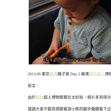
2013.09 東京
橫濱
親子遊 Day 2 橫濱
麵包超人
博物
前言：
由於
麵包
超人博物館實在太好拍，相片多到得分
還請大家不厭其煩跟著游小熊的腳步繼續看下企