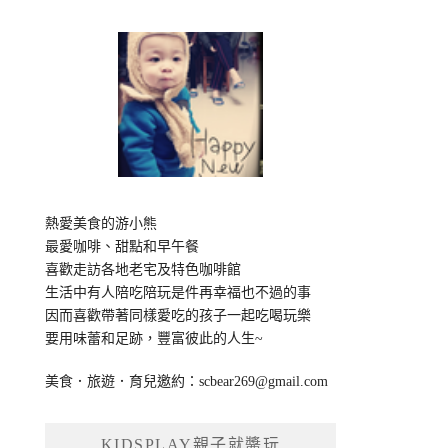
熱愛美食的游小熊
最愛咖啡、甜點和早午餐
喜歡走訪各地老宅及特色咖啡館
生活中有人陪吃陪玩是件再幸福也不過的事
因而喜歡帶著同樣愛吃的孩子一起吃喝玩樂
要用味蕾和足跡，豐富彼此的人生~
美食．旅遊．育兒邀約：
scbear269@gmail.com
KIDSPLAY親子就醬玩