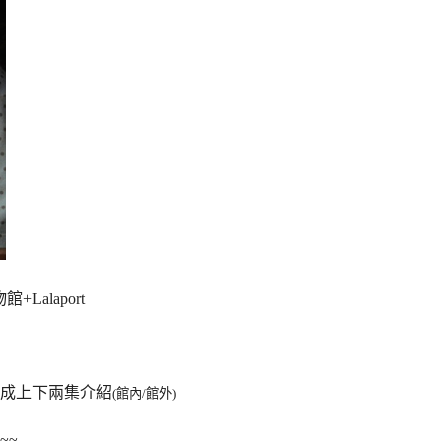
館+Lalaport
成上下兩集介紹
(館內/館外)
~~