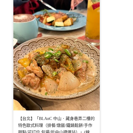
【台北】「BLAnC 中山．藏身巷弄二樓的
特色歐式料理（排餐/燉飯/鐵鍋鬆餅/手作
甜點/可訂位.包場/近中山捷運站）」(線