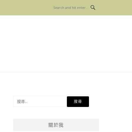
搜
尋
關
鍵
關於我
字: