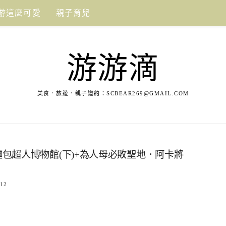
游這麼可愛
親子育兒
游游滴
美食．旅遊．親子邀約：
SCBEAR269@GMAIL.COM
y 2 麵包超人博物館(下)+為人母必敗聖地．阿卡將
12