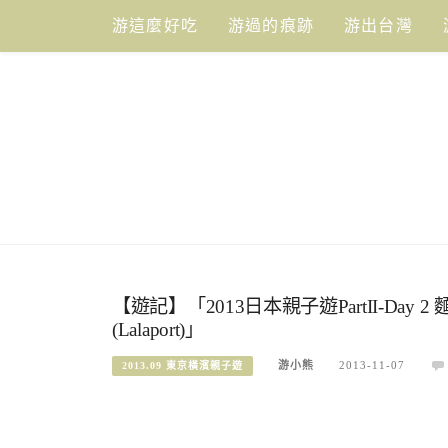
Skip
游這麼好吃
游過的痕跡
游出台灣
to
content
【遊記】「2013日本親子遊PartII-Da
(Lalaport)」
游小熊
2013-11-07
2013.09 東京橫濱親子遊