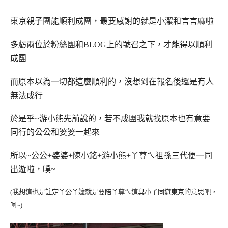
東京親子團能順利成團，最要感謝的就是小潔和言言麻啦
多虧兩位於粉絲團和BLOG上的號召之下，才能得以順利
成團
而原本以為一切都這麼順利的，沒想到在報名後還是有人
無法成行
於是乎~游小熊先前說的，若不成團我就找原本也有意要
同行的公公和婆婆一起來
所以~公公+婆婆+陳小銘+游小熊+丫尊ㄟ祖孫三代便一同
出遊啦，噗~
(我想這也是註定丫公丫嬤就是要陪丫尊ㄟ這臭小子同遊東京的意思吧，
呵~)