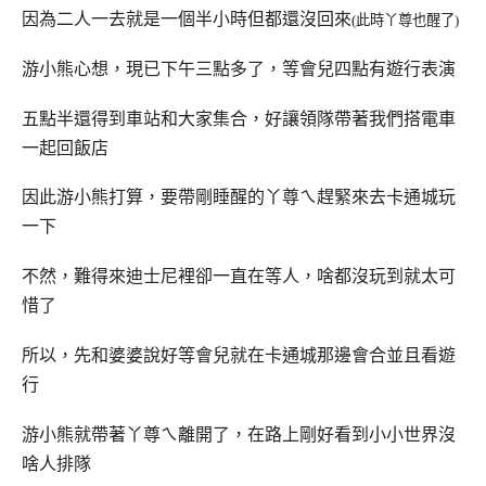
因為二人一去就是一個半小時但都還沒回來
(此時丫尊也醒了)
游小熊心想，現已下午三點多了，等會兒四點有遊行表演
五點半還得到車站和大家集合，好讓領隊帶著我們搭電車
一起回飯店
因此游小熊打算，要帶剛睡醒的丫尊ㄟ趕緊來去卡通城玩
一下
不然，難得來迪士尼裡卻一直在等人，啥都沒玩到就太可
惜了
所以，先和婆婆說好等會兒就在卡通城那邊會合並且看遊
行
游小熊就帶著丫尊ㄟ離開了，在路上剛好看到小小世界沒
啥人排隊