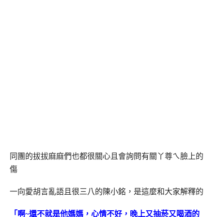
同團的拔拔麻麻們也都很關心且會詢問有關丫尊ㄟ臉上的
傷
一向愛胡言亂語且很三八的陳小銘，是這麼和大家解釋的
「啊~還不就是他媽媽，心情不好，晚上又抽菸又喝酒的