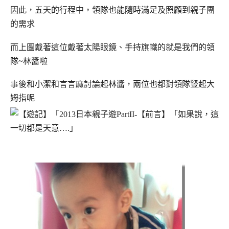
因此，五天的行程中，領隊也能隨時滿足及照顧到親子團
的需求
而上圖戴著這位戴著太陽眼鏡、手持旗幟的就是我們的領
隊~林醬啦
事後和小潔和言言麻討論起林醬，兩位也都對領隊豎起大
姆指呢