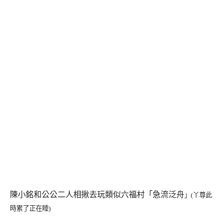
陳小銘和公公二人相揪去玩類似六福村「急流泛舟
」(丫尊此
時累了正在睡)