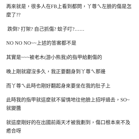
再來就是，很多人在FB上看到都問，丫尊ㄟ左臉的傷是怎
麼了??
跌倒? 打架? 自己抓傷? 蚊子叮?……
NO NO NO~~上述的答案都不是
其實是~~~被老木(游小熊我)的指甲給劃傷的
晚上剛就寢沒多久，我正要翻身到丫尊ㄟ那邊
而丫尊ㄟ此時也剛好翻起身來要坐在我的肚子上
此時我的指甲就這麼就不留情地往他臉上招呼過去，SO~
就變醬
就這麼剛好的在出國前兩天才被我劃到，傷口根本來不及
癒合呀