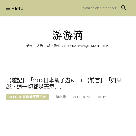
Skip
MENU
to
content
游游滴
美食．旅遊．親子邀約：
SCBEAR269@GMAIL.COM
【遊記】「2013日本親子遊PartII-【前言】「如果
說，這一切都是天意….」
2013.09 東京橫濱親子遊
游小熊
2013-09-26
17