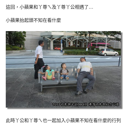
這回，小蘋果和丫尊ㄟ及丫尊丫公相遇了…
小蘋果抬起頭不知在看什麼
此時丫公和丫尊ㄟ也一起加入小蘋果不知在看什麼的行列