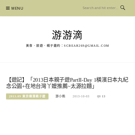
Skip
MENU
to
content
游游滴
美食．旅遊．親子邀約：
SCBEAR269@GMAIL.COM
【遊記】「2013日本親子遊PartII-Day 1橫濱日本丸紀
念公園+在地台灣丫嬤推薦~太源拉麵」
2013.09 東京橫濱親子遊
游小熊
2013-10-03
13