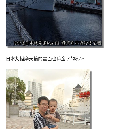
日本丸搭摩天輪的畫面也嘛金水的咧^^