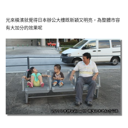
光來橫濱就覺得日本辦公大樓既新穎又明亮，為整體市容
有大加分的效果呢