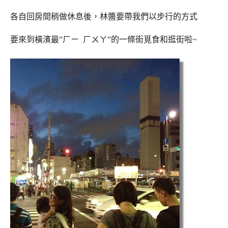
各自回房間稍做休息後，林醬要帶我們以步行的方式
要來到橫濱最”ㄏㄧ ㄏㄨㄚ”的一條街覓食和逛街啦~