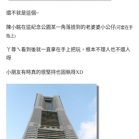
還不就是這個~
陳小銘在這紀念公園某一角落撿到的老婆婆小公仔
(可套在手
指上)
丫尊ㄟ看到後就一直拿在手上把玩，根本不理人也不還人
呀
小朋友有時真的很堅持也固執呀XD