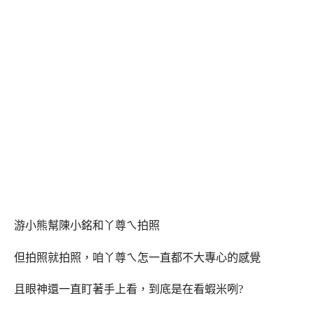
游小熊幫陳小銘和丫尊ㄟ拍照
但拍照就拍照，咱丫尊ㄟ怎一直都不大專心的感覺
且眼神還一直盯著手上看，到底是在看蝦米咧?