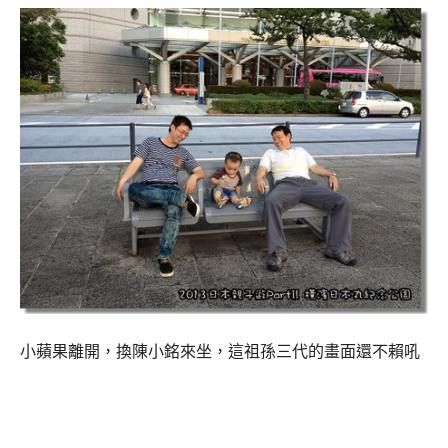
小蘋果離開，換陳小銘來坐，這祖孫三代的畫面還不賴吼