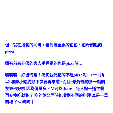
但~~就在用餐的同時，看到隔壁桌的伯伯、伯母們點的
pizza
還有前來外帶的客人手裡提的也是pizza時….
嗚嗚嗚~~好後悔哦！為何我們點的不是pizza呢? >””< 所
以~和陳小銘約好下次要再來啦~ 而且~最好是約多一點朋
友來卡好啦 因為份量多，又可以share，每人點一道主餐
再交換吃就夠了 吃的飽又同時能嚐到不同的料理 真是一舉
兩得丫～ 呵呵！