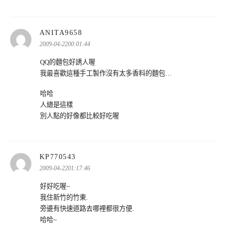
表
ANITA9658
示:
2009-04-2200:01:44
QQ的麵包好誘人喔
我最喜歡這種手工製作沒有太多香料的麵包…
哈哈
人總是這樣
別人點的好像都比較好吃喔
表
KP770543
示:
2009-04-2201:17:46
好好吃喔~
我住新竹的竹東.
旁邊有快速道路去哪裡都很方便.
哈哈~