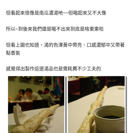
但看起來很像是南瓜濃湯吔
~~
但喝起來又不大像
所以
~
到後來我們還是喝不出來到底是啥東東啦
但看上圖也知道，湯的色澤黃中帶亮、口感濃郁中又帶著
點香氣
感覺得出製作這道湯品也是需耗費不少工夫的