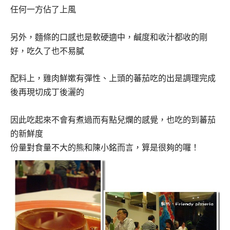
任何一方佔了上風
另外，麵條的口感也是軟硬適中，鹹度和收汁都收的剛
好，吃久了也不易膩
配料上，雞肉鮮嫰有彈性、上頭的蕃茄吃的出是調理完成
後再現切成丁後灑的
因此吃起來不會有煮過而有點兒爛的感覺，也吃的到蕃茄
的新鮮度
份量對食量不大的熊和陳小銘而言，算是很夠的囉！