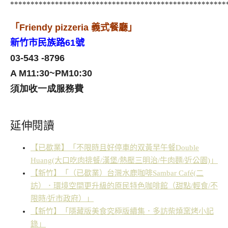
*****************************************************
「
Friendy pizzeria
義式餐廳」
新竹市民族路
61
號
03-543 -8796
A M11:30~PM10:30
須加收一成服務費
延伸閱讀
【已歇業】「不限時且好停車的双黃早午餐Double
Huang(大口吃肉排餐/漢堡/熱壓三明治/牛肉麵/近公園)」
【新竹】「（已歇業）台灣水鹿咖啡Sambar Café(二
訪）．環境空間更升級的原民特色咖啡館（甜點/輕食/不
限時/近市政府）」
【新竹】「隱藏版美食究極版續集．多訪柴燒窯烤小記
錄」