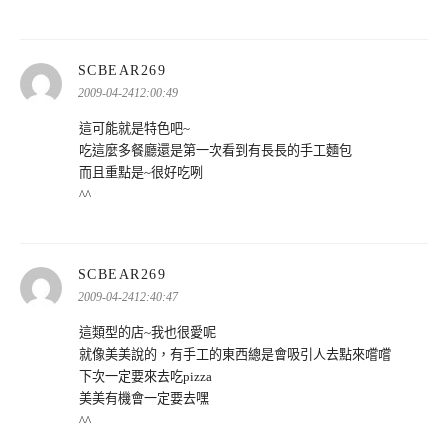
表
SCBEAR269
示:
2009-04-2412:00:49
這可能就是特色吧~
吃這麼多餐廳還是第一次看到有長長的手工麵包
而且重點是~很好吃咧
^^
表
SCBEAR269
示:
2009-04-2412:40:47
這類型的店~我也很愛呢
就像美美說的，有手工的東西總是會吸引人去點來嚐嚐
下次一定要來去吃pizza
美美有機會一定要去嘿
^^