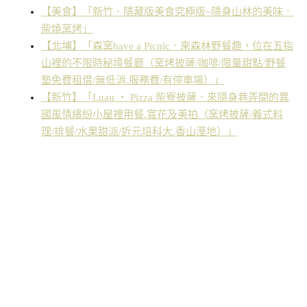
【美食】「新竹．隱藏版美食究極版~隱身山林的美味．
柴燒窯烤」
【北埔】「森窯have a Picnic．來森林野餐趣，位在五指
山裡的不限時秘境餐廳（窯烤披薩/咖啡/限量甜點/野餐
墊免費租借/無低消.服務費/有停車場）」
【新竹】「Luau ・ Pizza 柴寮披薩．來隱身巷弄間的異
國風情繽紛小屋裡用餐.賞花及美拍（窯烤披薩/義式料
理/排餐/水果甜派/近元培科大.香山溼地）」