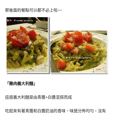
那後面的餐點可以都不必上啦
~~
「雞肉義大利麵」
這道義大利麵是由青醬
+
白醬混搭而成
吃起來有著青醬和白醬奶油的香味，味道分佈均勻，沒有