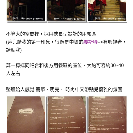
不算大的空間裡，採用狹長型設計的用餐區
(
這兒給我的第一印象，很像是中壢的
義斯特
–>
有興趣者，
請點我
)
算一算連同吧台和後方用餐區的座位，大約可容納
30~40
人左右
整體給人感覺
簡單．明亮、
時尚中又帶點兒優雅的氛圍