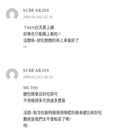
表
SCBEAR269
示:
2009-04-2412:42:36
丫KEN白天要上課
好像也只能晚上看吼?!
沒關係~就吃飽飽的再上來看好了
^^
表
SCBEAR269
示:
2009-04-2413:06:23
ME TOO
麵包簡單且好吃即可
不用做得多花俏或多豐富
沒錯~每次吃飯時總覺得隔壁的看來都比較好吃
難道是我們太不會點菜了嗎?
呵~