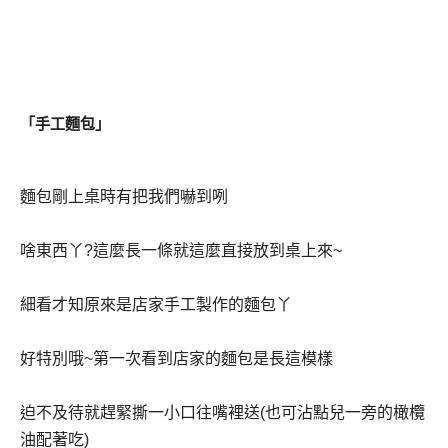
「手工麵包」
麵包剛上桌時有把我們嚇到咧
啥東西丫
?
這麼長一條就這麼直接放到桌上來
~
細看才知原來是店家手工製作的麵包丫
好特別哦
~
第一次看到店家的麵包是長這模樣
迫不及待就趕緊撕一小口往嘴裡送
(
也可沾點兒一旁的橄欖
油配著吃
)