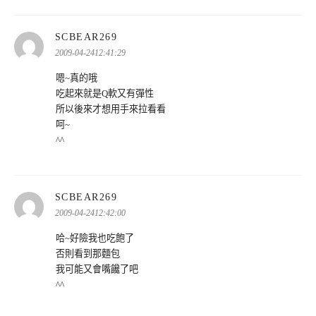
表
SCBEAR269
示:
2009-04-2412:41:29
嗯~真的哦
吃起來就是Q軟又有彈性
所以後來才想用手來拉看看
呵~
^^
表
SCBEAR269
示:
2009-04-2412:42:00
哈~好險我也吃飽了
否則看到那麵包
我可能又會嘴饞了吧
^^