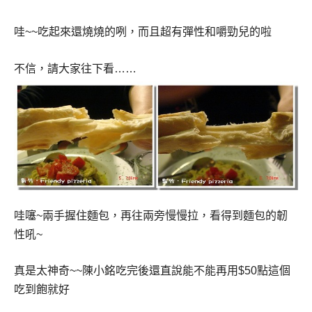
哇
~~
吃起來還燒燒的咧，而且超有彈性和嚼勁兒的啦
不信，請大家往下看
……
哇噻
~
兩手握住麵包，再往兩旁慢慢拉，看得到麵包的韌
性吼
~
真是太神奇
~~
陳小銘吃完後還直說能不能再用
$50
點這個
吃到飽就好