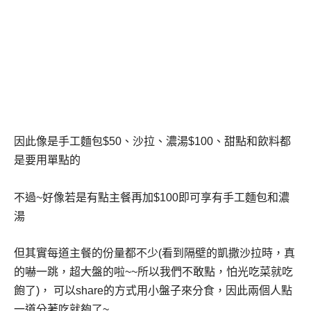
因此像是手工麵包
$50
、沙拉、濃湯
$100
、甜點和飲料都
是要用單點的
不過
~
好像若是有點主餐再加
$100
即可享有手工麵包和濃
湯
但其實每道主餐的份量都不少
(
看到隔壁的凱撒沙拉時，真
的嚇一跳，超大盤的啦
~~
所以我們不敢點，怕光吃菜就吃
飽了
)
，
可以
share
的方式用小盤子來分食，因此兩個人點
一道分著吃就夠了
~