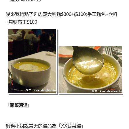
後來我們點了雞肉義大利麵
$300+($100)
手工麵包
+
飲料
+
焦糖布丁
$100
「蔬菜濃湯」
服務小姐說當天的湯品為「
XX
蔬菜湯」