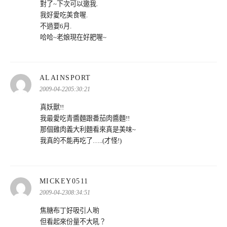
對了~下次可以邀我.
我好愛吃美食喔.
不過要6月.
哈哈~老娘現在好肥喔~
表
ALAINSPORT
示:
2009-04-2205:30:21
真妖獸!!
我最愛吃青醬麵跟番茄肉醬麵!!
那個雞肉義大利麵看來真是美味~
我真的不能再吃了…..(才怪!)
表
MICKEY0511
示:
2009-04-2308:34:51
焦糖布丁好吸引人喲
但看起來份量不大吼？