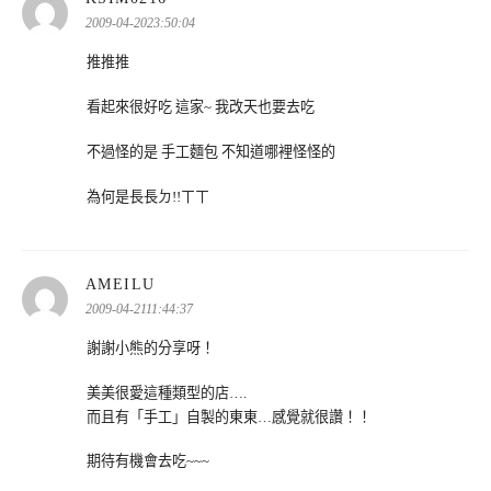
示:
2009-04-2023:50:04
推推推
看起來很好吃 這家~ 我改天也要去吃
不過怪的是 手工麵包 不知道哪裡怪怪的
為何是長長ㄉ!!ㄒㄒ
表
AMEILU
示:
2009-04-2111:44:37
謝謝小熊的分享呀！
美美很愛這種類型的店….
而且有「手工」自製的東東…感覺就很讚！！
期待有機會去吃~~~