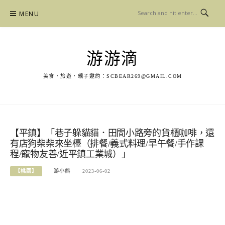
Skip
MENU
to
content
游游滴
美食．旅遊．親子邀約：
SCBEAR269@GMAIL.COM
【平鎮】「巷子躲貓貓．田間小路旁的貨櫃咖啡，還
有店狗柴柴來坐檯（排餐/義式料理/早午餐/手作課
程/寵物友善/近平鎮工業城）」
【桃園】
游小熊
2023-06-02