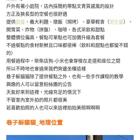
戶外有著小庭院，店內採簡約帶點文青質感風的設計
方正及狹長型的空餐也很舒適
提供
排餐
、義大利麵、燉飯（焗烤）、豪華輕食（
早午餐
）、
開胃菜、炸物（拼盤）、咖啡、各式茶飲和甜點
整體價位偏高，餐點可單點也可加價升級為套餐
不過餐點的食材新鮮且口味都很棒（飲料和甜點也都蠻不錯
的）
用餐過程中，柴柴店狗-小米也會穿梭在走道和座位之間
所以不時地也會過來我們旁邊坐檯這樣
巷子躲貓貓除了提供餐點之外，
也有一些手作課程的教學
興趣的人可以留意粉絲團的公告
天氣好來到這裡，光線充足的情況下
不管室內室外拍的照片都很美
若喜歡拍照的人也可以來這裡拍拍美照啊啊啊
巷子躲貓貓_地理位置