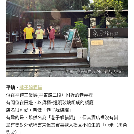
平鎮．
巷子躲貓貓
位在平鎮工業城(平東路二段）附近的巷弄裡
有間位在田邊，以貨櫃+透明玻璃組成的餐廳
店名很可愛，叫做「巷子躲貓貓」
有趣的是，雖然名為「巷子躲貓貓」，但其實店裡沒有貓
是有隻對外號稱害羞但其實喜歡人摸且不怕生的「小米（黑色
柴柴）」