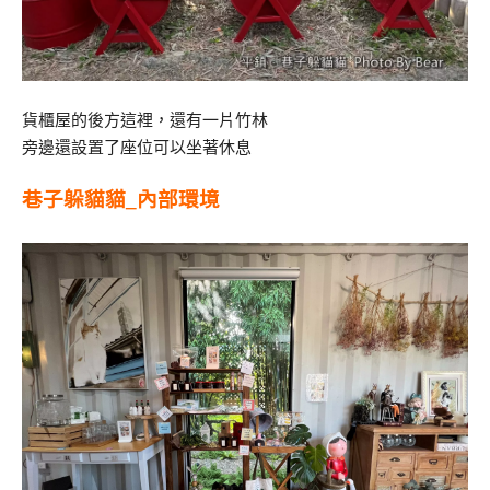
貨櫃屋的後方這裡，還有一片竹林
旁邊還設置了座位可以坐著休息
巷子躲貓貓_內部環境