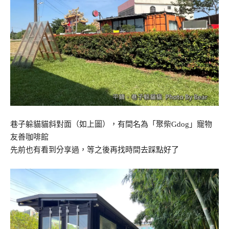
巷子躲貓貓斜對面（如上圖），有間名為「聚柴Gdog」寵物
友善咖啡館
先前也有看到分享過，等之後再找時間去踩點好了