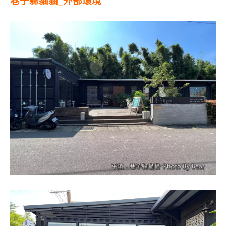
巷子躲貓貓_外部環境