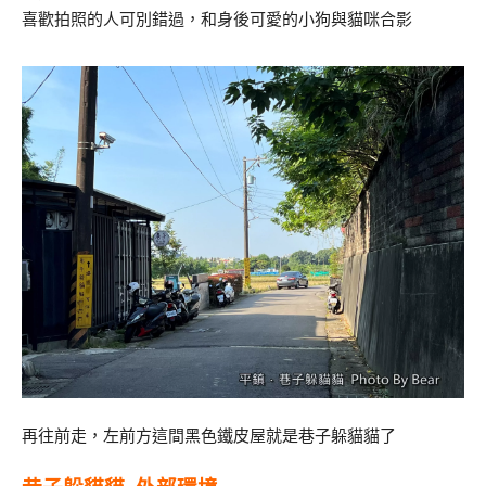
喜歡拍照的人可別錯過，和身後可愛的小狗與貓咪合影
再往前走，左前方這間黑色鐵皮屋就是巷子躲貓貓了