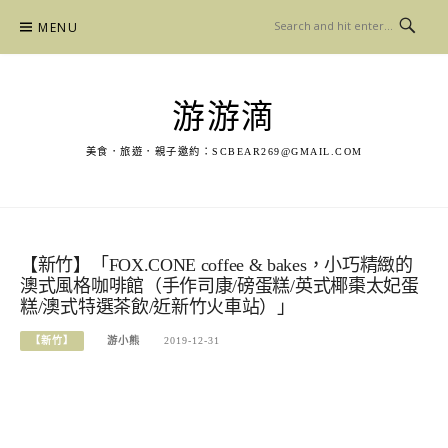
Skip
MENU
to
content
游游滴
美食．旅遊．親子邀約：
SCBEAR269@GMAIL.COM
【新竹】「FOX.CONE coffee & bakes，小巧精緻的
澳式風格咖啡館（手作司康/磅蛋糕/英式椰棗太妃蛋
糕/澳式特選茶飲/近新竹火車站）」
【新竹】
游小熊
2019-12-31