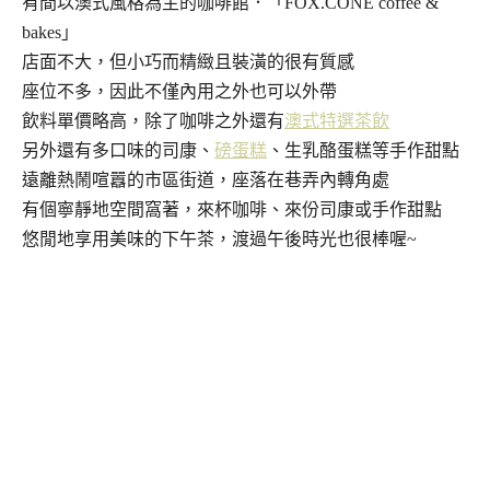
有間以澳式風格為主的咖啡館．「FOX.CONE coffee &
bakes」
店面不大，但小巧而精緻且裝潢的很有質感
座位不多，因此不僅內用之外也可以外帶
飲料單價略高，除了咖啡之外還有
澳式特選茶飲
另外還有多口味的司康、
磅蛋糕
、生乳酪蛋糕等手作甜點
遠離熱鬧喧囂的市區街道，座落在巷弄內轉角處
有個寧靜地空間窩著，來杯咖啡、來份司康或手作甜點
悠閒地享用美味的下午茶，渡過午後時光也很棒喔~