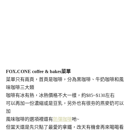
FOX.CONE coffee & bakes菜單
菜單只有兩頁，首頁是咖啡，分為黑咖啡、牛奶咖啡和風
味咖啡三大類
咖啡有冰有熱，冰熱價格不大一樣，約$85~$130左右
可以再加一份濃縮或是豆乳，另外也有很夯的燕麥奶可以
加
風味咖啡的選項裡還有
防彈咖啡
吔~
但當天還是先只點了最愛的拿鐵，改天有機會再來喝喝看