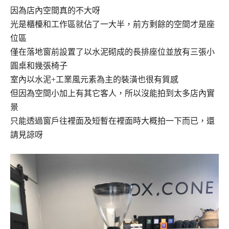
因為店內空間真的不大呀
光是櫃檯和工作區就佔了一大半，前方剩餘的空間才是座
位區
僅在落地窗前設置了以水泥砌成的長排座位並放有三張小
圓桌和幾張椅子
室內以水泥+工業風元素為主的裝潢也很有質感
但因為空間小加上有其它客人，所以沒能拍到太多店內實
景
只能透過窗戶往裡面及短暫在裡面時大概拍一下而已，還
請見諒呀