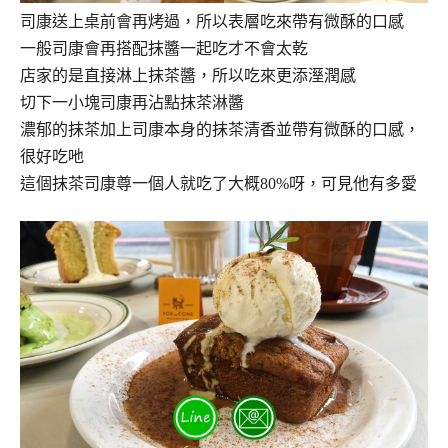
司康送上桌前會再烤過，所以表層吃來帶有微酥的口感
一般司康會再搭配抹醬一起吃才不會太乾
店家的是直接淋上抹茶醬，所以吃來更添溼潤感
切下一小塊司康再沾點抹茶淋醬
濃郁的抹茶加上司康本身的抹茶清香並帶有微酥的口感，
很好吃吔
這個抹茶司康尊一個人就吃了大概80%呀，可見他有多愛