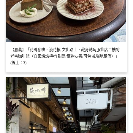
【嘉義】「花磚咖啡．淺花樓-文化路上，藏身轉角服飾店二樓的
老宅咖啡館（自家烘焙/手作甜點/寵物友善/可包場.場地租借）」
(線上：3)