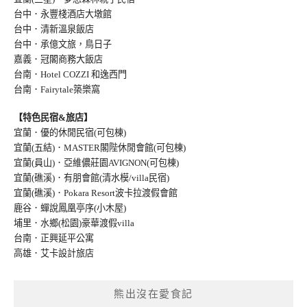
台中．永豐棧酒店大墩館
台中．清新溫泉飯店
台中．承億文旅，鳥日子
嘉義．冠閣商務大飯店
台南．Hotel COZZI 和逸西門
台南．Fairytale築樂窩
【特色民宿&旅店】
宜蘭．優的休閒民宿(可包棟)
宜蘭(五結)．MASTER閣陛休閒會館(可包棟)
宜蘭(員山)．亞維儂莊園AVIGNON(可包棟
)
宜蘭(礁溪)．有朋會館(清水模/villa民宿
)
宜蘭(礁溪)．Pokara Resort波卡拉渡假會館
鹿谷．蟬說鳳凰亭序(小木屋)
埔里．水鄉(松園)豪華渡假villa
台南．正興延平公寓
高雄．艾卡設計旅店
熊出沒在愛食記