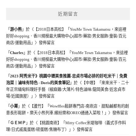
近期留言
「
游小熊
」於〈
【2018日本高松】「YouMe Town Takamatsu，來這裡
好好shopping．香川規模最大購物中心(超市/藥妝/男女服飾/童裝/百元
商店/運動用品」
〉發佈留言
「
Charles
」於〈
【2018日本高松】「YouMe Town Takamatsu，來這裡
好好shopping．香川規模最大購物中心(超市/藥妝/男女服飾/童裝/百元
商店/運動用品」
〉發佈留言
「
2023 阿秀米干》桃園中壢美食推薦-忠貞市場必排的好吃米干｜免費
泡菜｜滷味有特色 - Doris的美食筆記
」於〈
【中壢】「來來米干．二十
年正宗緬甸料理好手藝（椒麻雞/大薄片/特色滷味/龍岡美食/近忠貞市
場/近國旗屋）」
〉發佈留言
「
小菁
」於〈
【蘆竹】「Wowffles鬆餅專門店-南崁店．甜點鹹都有的創
意長形鬆餅，樂天小熊列車.繽紛樂和OREO通通入菜啦！」
〉發佈留言
「
ＧＥＭＰ
」於〈
【桃園南崁】「Mitty Coffee米堤咖啡（義式手作料
理/日式戚風蛋糕/磅蛋糕/焦糖布丁）」
〉發佈留言