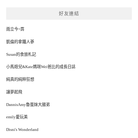
好友連結
雨立今=霠
凱倫的拿鐵人蔘
Susan的食旅札記
小馬妞兒&Kate媽咪Wei爸比的成長日誌
純真的純粹狂想
讓夢起飛
DannisAmy魯蛋妹大腸弟
emily愛玩美
Disni's Wonderland