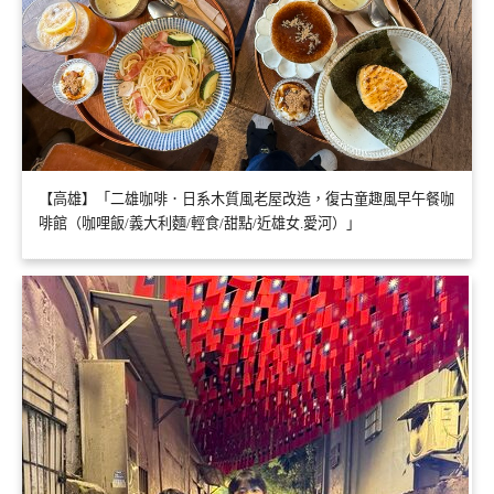
【高雄】「二雄咖啡．日系木質風老屋改造，復古童趣風早午餐咖
啡館（咖哩飯/義大利麵/輕食/甜點/近雄女.愛河）」