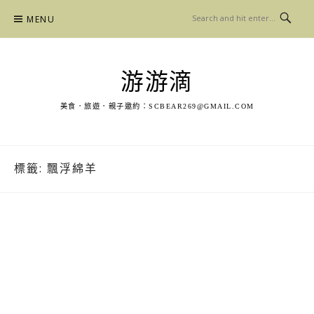
Skip
MENU
to
content
游游滴
美食．旅遊．親子邀約：
SCBEAR269@GMAIL.COM
標籤:
飄浮綿羊