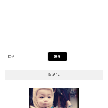
搜
尋
關
鍵
關於我
字: