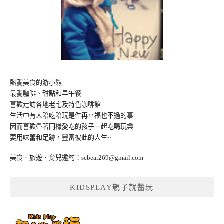
熱愛美食的游小熊
最愛咖啡、甜點和早午餐
喜歡走訪各地老宅及特色咖啡館
生活中有人陪吃陪玩是件再幸福也不過的事
因而喜歡帶著同樣愛吃的孩子一起吃喝玩樂
要用味蕾和足跡，豐富彼此的人生~
美食．旅遊．育兒邀約：
scbear269@gmail.com
KIDSPLAY親子就醬玩