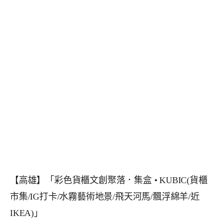
【高雄】「彩色貨櫃文創聚落．集盒 • KUBIC(貨櫃
市集/IG打卡/水霧藝術地景/飛天河馬/飄浮綿羊/近
IKEA)」