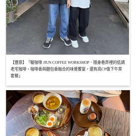
【豐原】「駿咖啡 JIUN COFFEE WORKSHOP．隱身巷弄裡的低調
老宅咖啡，咖啡香與麵包香融合的味覺饗宴，還有高CP值下午茶
套餐」