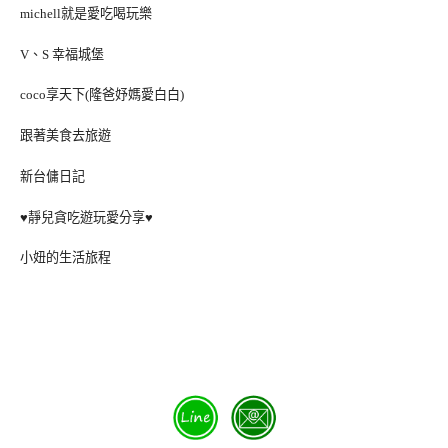
michell就是愛吃喝玩樂
V、S 幸福城堡
coco享天下(隆爸妤媽愛白白)
跟著美食去旅遊
新台傭日記
♥靜兒貪吃遊玩愛分享♥
小妞的生活旅程