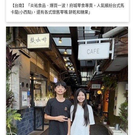
【台南】「炎祐食品．爆買一波！府城零食專賣，人氣繽紛台式馬
卡龍(小西點)，還有各式懷舊零嘴.餅乾和糖果」