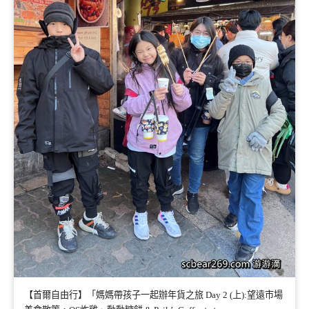
【首爾自由行】「媽媽帶孩子一起辦年貨之旅 Day 2 (上):望遠市場