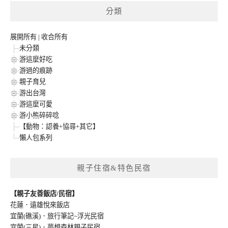
分類
展開所有
|
收合所有
未分類
游這麼好吃
游過的痕跡
親子育兒
游出台灣
游這麼可愛
游小熊碎碎唸
【動物：認養+協尋+其它】
懶人包系列
親子住宿&特色民宿
【親子友善飯店/民宿】
花蓮．遠雄悅來飯店
宜蘭(礁溪)．旅行筆記~浮光民宿
宜蘭(三星)．夢想森林親子民宿