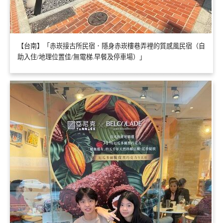
【台南】「赤崁接古所民宿．隱身赤崁樓巷弄裡的質感風民宿（自
助入住/地理位置佳/無電梯.早餐及停車場）」