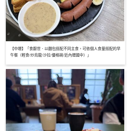
【中壢】「食厭世．以麵包搭配不同主食，可依個人食量搭配的早
午餐（輕食/炒烏龍/沙拉/優格碗/近內壢國中）」