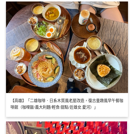
【高雄】「二雄咖啡．日系木質風老屋改造，復古童趣風早午餐咖
啡館（咖哩飯/義大利麵/輕食/甜點/近雄女.愛河）」