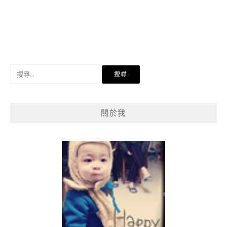
搜
尋
關
鍵
關於我
字: