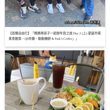
【首爾自由行】「媽媽帶孩子一起辦年貨之旅 Day 2 (上):望遠市場
美食散策，QS炸雞、勳勳糖餅 & Paik’s Coffee」」