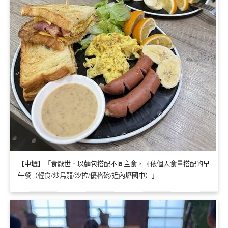
【中壢】「食厭世．以麵包搭配不同主食，可依個人食量搭配的早
午餐（輕食/炒烏龍/沙拉/優格碗/近內壢國中）」