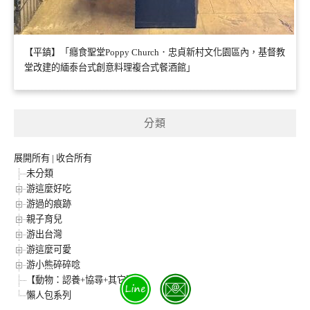
【平鎮】「癮食聖堂Poppy Church．忠貞新村文化園區內，基督教
堂改建的緬泰台式創意料理複合式餐酒館」
分類
展開所有
|
收合所有
未分類
游這麼好吃
游過的痕跡
親子育兒
游出台灣
游這麼可愛
游小熊碎碎唸
【動物：認養+協尋+其它】
懶人包系列