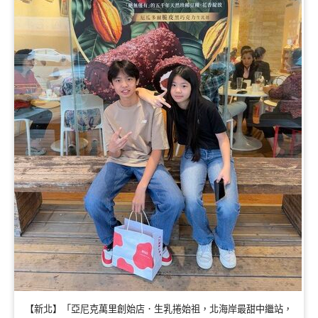
【新北】「亞尼克萬里創始店．生乳捲始祖，北海岸最甜中繼站，