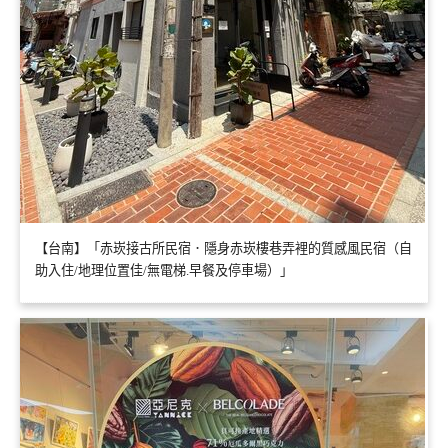
【台南】「赤崁接古所民宿．隱身赤崁樓巷弄裡的質感風民宿（自
助入住/地理位置佳/無電梯.早餐及停車場）」