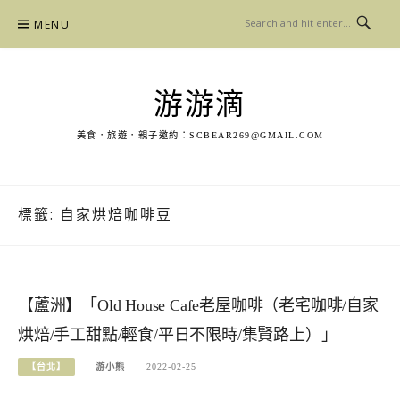
Skip
MENU
to
content
游游滴
美食．旅遊．親子邀約：
SCBEAR269@GMAIL.COM
標籤:
自家烘焙咖啡豆
【蘆洲】「Old House Cafe老屋咖啡（老宅咖啡/自家
烘焙/手工甜點/輕食/平日不限時/集賢路上）」
【台北】
游小熊
2022-02-25