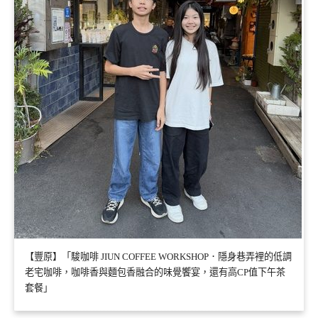
【豐原】「駿咖啡 JIUN COFFEE WORKSHOP．隱身巷弄裡的低調
老宅咖啡，咖啡香與麵包香融合的味覺饗宴，還有高CP值下午茶
套餐」