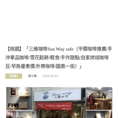
【桃園】「三維咖啡Sun Way cafe（平價咖啡推薦/手
沖單品咖啡/雪花鬆餅/輕食/手作甜點/自家烘焙咖啡
豆/早鳥優惠價/外帶咖啡/國鼎一街）」
【桃園】
游小熊
2020-03-03