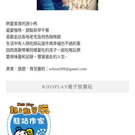
熱愛美食的游小熊
最愛咖啡、甜點和早午餐
喜歡走訪各地老宅及特色咖啡館
生活中有人陪吃陪玩是件再幸福也不過的事
因而喜歡帶著同樣愛吃的孩子一起吃喝玩樂
要用味蕾和足跡，豐富彼此的人生~
美食．旅遊．育兒邀約：
scbear269@gmail.com
KIDSPLAY親子就醬玩