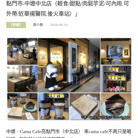
點門市-中壢中北店（輕食/甜點/肉鬆芋泥/可內用.可
外帶/近華揚醫院.後火車站）」
【桃園】
游小熊
2020-06-24
中壢．Cama Cafe亮點門市（中北店） 來cama cafe不再只是喝