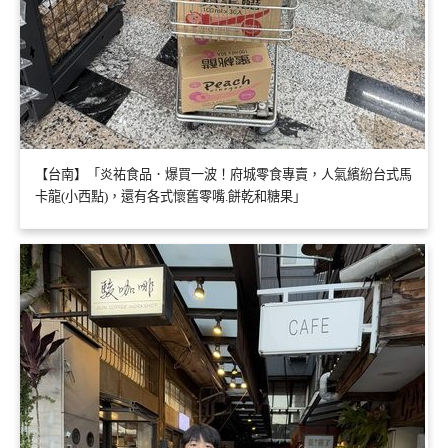
【台南】「炎祐食品．爆買一波！府城零食專賣，人氣繽紛台式馬
卡龍(小西點)，還有各式懷舊零嘴.餅乾和糖果」