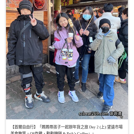
【首爾自由行】「媽媽帶孩子一起辦年貨之旅 Day 2 (上):望遠市場
美食散策，QS炸雞、勳勳糖餅 & Paik’s Coffee」」