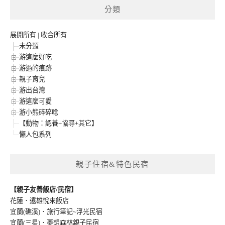
分類
展開所有
|
收合所有
未分類
游這麼好吃
游過的痕跡
親子育兒
游出台灣
游這麼可愛
游小熊碎碎唸
【動物：認養+協尋+其它】
懶人包系列
親子住宿&特色民宿
【親子友善飯店/民宿】
花蓮．遠雄悅來飯店
宜蘭(礁溪)．旅行筆記~浮光民宿
宜蘭(三星)．夢想森林親子民宿