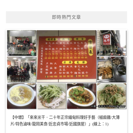
即時熱門文章
【中壢】「來來米干．二十年正宗緬甸料理好手藝（椒麻雞/大薄
片/特色滷味/龍岡美食/近忠貞市場/近國旗屋）」(線上：1)