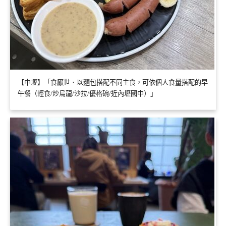
【中壢】「食厭世．以麵包搭配不同主食，可依個人食量搭配的早
午餐（輕食/炒烏龍/沙拉/優格碗/近內壢國中）」