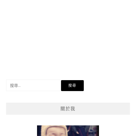
搜
尋
關
鍵
關於我
字: