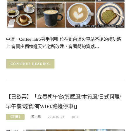
中壢．Coffee intro著手咖啡 位在離內壢火車站不遠的成功路
上 有間由獨棟透天老宅所改建，有著簡約質感…
CONTINUE READING
【已歇業】「立春朝午食(質感風/木質風/日式料理/
早午餐/輕食/有WIFI/路邊停車)」
【宜蘭】
游小熊
2018-03-03
1