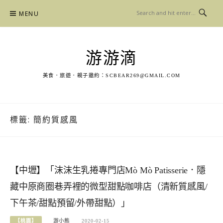
Skip
MENU
to
content
游游滴
美食．旅遊．親子邀約：
SCBEAR269@GMAIL.COM
標籤:
簡約質感風
【中壢】「沫沫生乳捲專門店Mò Mò Patisserie．隱
藏中原商圈巷弄裡的微型甜點咖啡店（清新質感風/
下午茶/甜點預留/外帶甜點）」
【桃園】
游小熊
2020-02-15