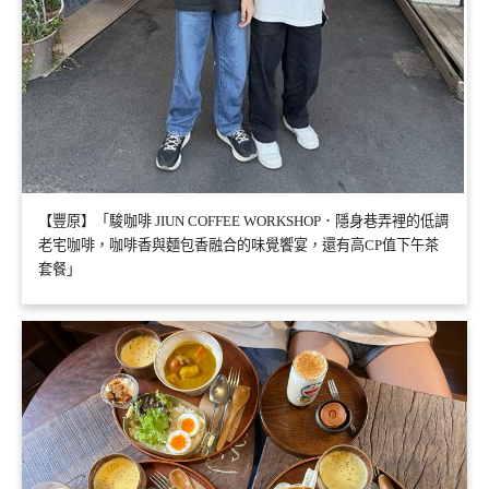
【豐原】「駿咖啡 JIUN COFFEE WORKSHOP．隱身巷弄裡的低調
老宅咖啡，咖啡香與麵包香融合的味覺饗宴，還有高CP值下午茶
套餐」