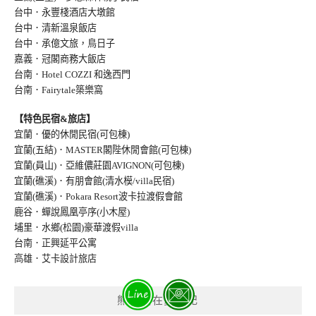
台中．永豐棧酒店大墩館
台中．清新溫泉飯店
台中．承億文旅，鳥日子
嘉義．冠閣商務大飯店
台南．Hotel COZZI 和逸西門
台南．Fairytale築樂窩
【特色民宿&旅店】
宜蘭．優的休閒民宿(可包棟)
宜蘭(五結)．MASTER閣陛休閒會館(可包棟)
宜蘭(員山)．亞維儂莊園AVIGNON(可包棟
)
宜蘭(礁溪)．有朋會館(清水模/villa民宿
)
宜蘭(礁溪)．Pokara Resort波卡拉渡假會館
鹿谷．蟬說鳳凰亭序(小木屋)
埔里．水鄉(松園)豪華渡假villa
台南．正興延平公寓
高雄．艾卡設計旅店
熊出沒在愛食記