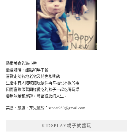
熱愛美食的游小熊
最愛咖啡、甜點和早午餐
喜歡走訪各地老宅及特色咖啡館
生活中有人陪吃陪玩是件再幸福也不過的事
因而喜歡帶著同樣愛吃的孩子一起吃喝玩樂
要用味蕾和足跡，豐富彼此的人生~
美食．旅遊．育兒邀約：
scbear269@gmail.com
KIDSPLAY親子就醬玩