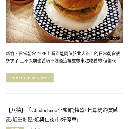
新竹．日常朝食 在FB上看到這間位於北大路上的日常朝食很
多次了 且不久前也曾騎車經過這裡並想來吃吃看的 但後來…
CONTINUE READING
【八德】「Chudochudo小餐館(特盛/上湯/簡約質感
風/近重劃區/近興仁夜市/好停車)」