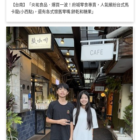
【台南】「炎祐食品．爆買一波！府城零食專賣，人氣繽紛台式馬
卡龍(小西點)，還有各式懷舊零嘴.餅乾和糖果」