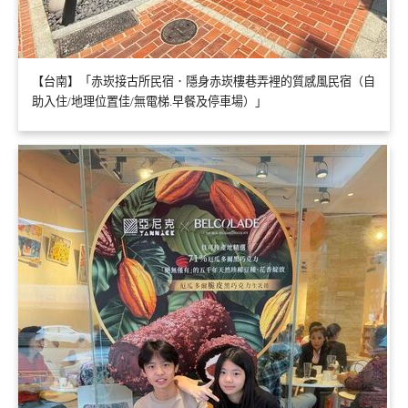
【台南】「赤崁接古所民宿．隱身赤崁樓巷弄裡的質感風民宿（自
助入住/地理位置佳/無電梯.早餐及停車場）」