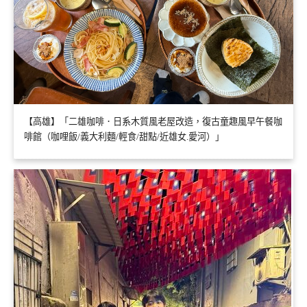
【高雄】「二雄咖啡．日系木質風老屋改造，復古童趣風早午餐咖
啡館（咖哩飯/義大利麵/輕食/甜點/近雄女.愛河）」