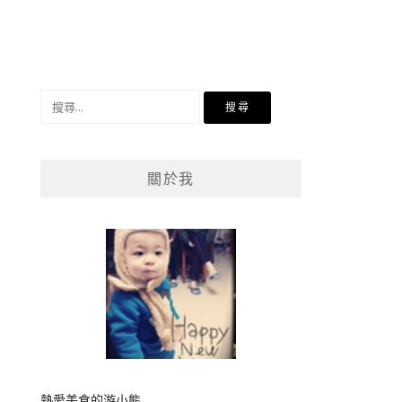
搜
尋
關
鍵
關於我
字:
熱愛美食的游小熊