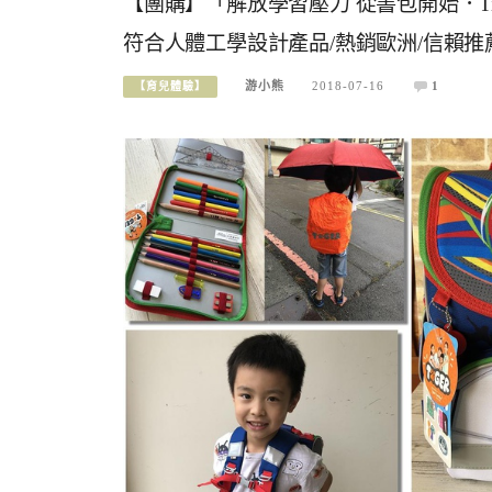
【團購】「解放學習壓力 從書包開始．Tige
符合人體工學設計產品/熱銷歐洲/信賴推
游小熊
2018-07-16
1
【育兒體驗】