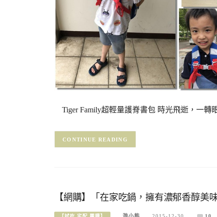
Tiger Family超輕量護脊書包 時光飛逝
CONTINUE READING
【網購】「在家吃鍋，擁有濃郁香醇美味湯
游小熊
2015-12-30
10
【試吃.宅配.團購】