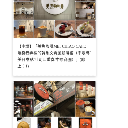
【中壢】「美焦咖啡MEI CHIAO CAFE．
隱身巷弄裡的韓系文青風咖啡館（不限時/
美日甜點/吐司四重奏/中原商圈）」(線
上：1)