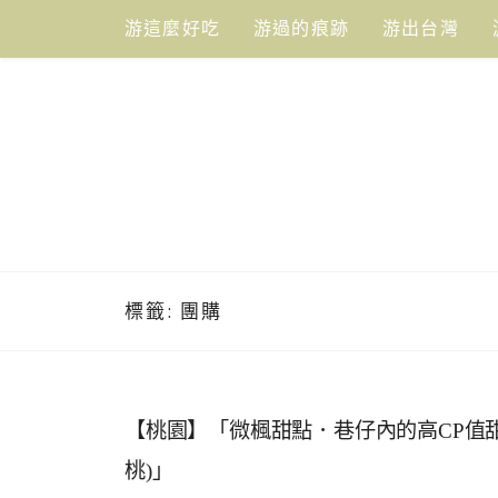
Skip
游這麼好吃
游過的痕跡
游出台灣
to
content
標籤:
團購
【桃園】「微楓甜點．巷仔內的高CP值
桃)」