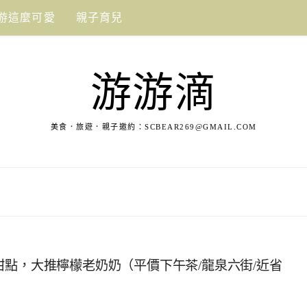
游這麼可愛
親子育兒
游游滴
美食．旅遊．親子邀約：
SCBEAR269@GMAIL.COM
甜點，大推檸檬老奶奶（平價下午茶/龍泉六街/近省