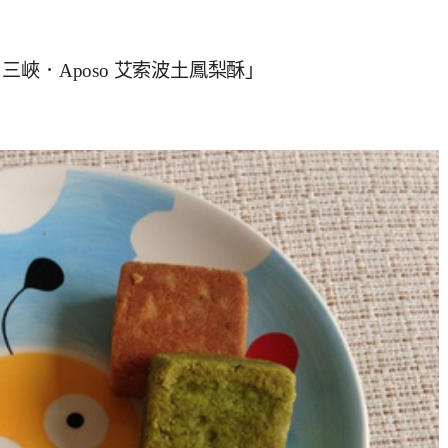
峽．Aposo 艾索波土鳳梨酥」