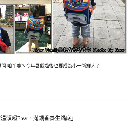
，一轉眼間 咱丫尊ㄟ今年暑假過後也要成為小一新鮮人了 …
頭超Easy．滿鍋香養生鍋底」