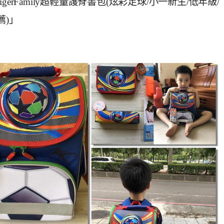
rFamily超輕量護脊書包(炫彩足球/小一新生/低年級/
薦)」