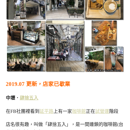
2019.07 更新，店家已歇業
中壢．
肆捨五入
在FB社團裡看到
延平路
上有一家
咖啡館
正在
試營運
階段
店名很有趣，叫做「肆捨五入」，是一間連鎖的咖啡館(台