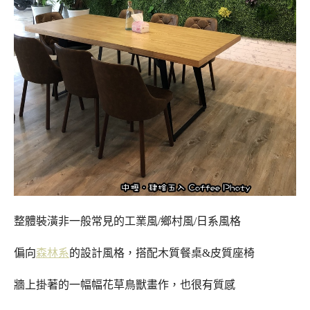
整體裝潢非一般常見的工業風/鄉村風/日系風格
偏向
森林系
的設計風格，
搭配木質餐桌&皮質座椅
牆上掛著的一幅幅花草鳥獸畫作，也很
有質感