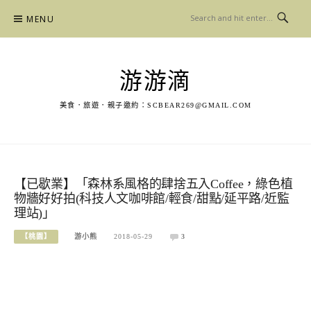
Skip
MENU
to
content
游游滴
美食．旅遊．親子邀約：
SCBEAR269@GMAIL.COM
【已歇業】「森林系風格的肆捨五入Coffee，綠色植
物牆好好拍(科技人文咖啡館/輕食/甜點/延平路/近監
理站)」
【桃園】
游小熊
2018-05-29
3